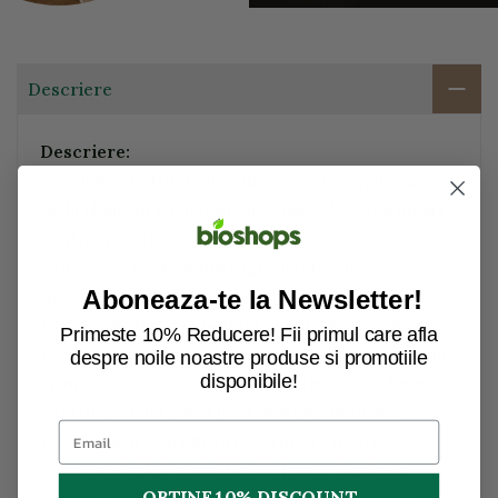
Descriere
Descriere:
Ceaiul bio de fructe flamingo pentru copii, 3 ani,
de la Holle, in pachet de 36g, este alegerea ideala
pentru a oferi micutilor o bautura sanatoasa si
delicioasa. Realizat din ingrediente 100%
organice, acest ceai combina arome naturale de
Aboneaza-te la Newsletter!
fructe, oferind o experienta gustativa placuta si
Primeste 10% Reducere! Fii primul care afla
revigoranta. Fara adaos de zahar, conservanti sau
despre noile noastre produse si promotiile
disponibile!
arome artificiale, ceaiul Holle este sigur si benefic
pentru cei mici. Ideal pentru momentele de
relaxare sau ca bautura racoritoare in orice
moment al zilei, ceaiul bio de fructe flamingo
OBTINE 10% DISCOUNT