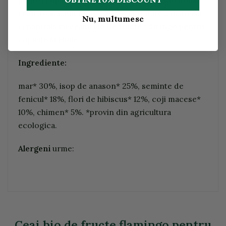
pentru copii de la Holle este o optiune sanatoasa
si gustoasa. Bucurati-va de o hidratare sanatoasa
Nu, multumesc
si naturala cu ceaiul bio de fructe flamingo pentru
copii de la Holle
Ingrediente:
mar* 30%, isop de anason* 25%, seminte de
fenicul* 18%, flori de hibiscus* 12%, coji macese*
10%, chimen* 5%. *provin din agricultura
ecologica.
Alergeni
urme:
Ceai bio de fructe flamingo pentru