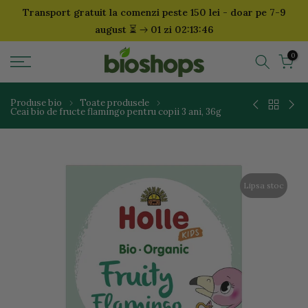
Transport gratuit la comenzi peste 150 lei - doar pe 7-9
Sari
⏳
august
01 zi 02:13:46
la
continut
0
Produse bio
Toate produsele
Ceai bio de fructe flamingo pentru copii 3 ani, 36g
Lipsa stoc