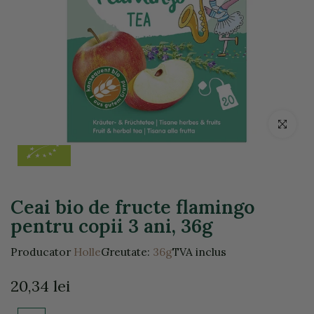
Click pentr
Ceai bio de fructe flamingo
pentru copii 3 ani, 36g
Producator
Holle
Greutate:
36g
TVA inclus
20,34 lei