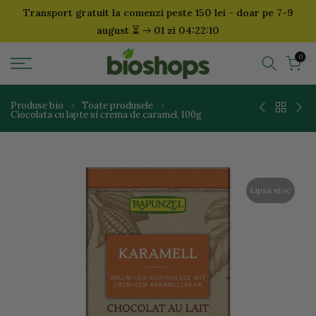
Transport gratuit la comenzi peste 150 lei - doar pe 7-9
Sari
⏳
august
01 zi 04:22:09
la
continut
0
Produse bio
Toate produsele
Ciocolata cu lapte si crema de caramel, 100g
Lipsa stoc