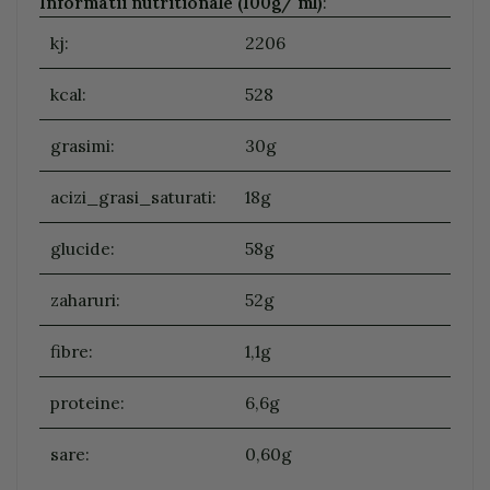
Informatii nutritionale (100g/ ml)
:
kj:
2206
kcal:
528
grasimi:
30g
acizi_grasi_saturati:
18g
glucide:
58g
zaharuri:
52g
fibre:
1,1g
proteine:
6,6g
sare:
0,60g