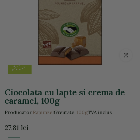
Click pentr
Ciocolata cu lapte si crema de
caramel, 100g
Producator
Rapunzel
Greutate:
100g
TVA inclus
27,81 lei