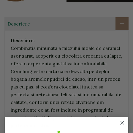
Descriere
Descriere:
Combinatia minunata a miezului moale de caramel
usor sarat, acoperit cu ciocolata crocanta cu lapte,
ofera o experienta gustativa inconfundabila.
Conching este o arta care dezvolta pe deplin
bogatia aromelor pudrei de cacao, intr-un proces
pas cu pas, si confera ciocolatei finetea sa
perfecta si netezimea delicata si incomparabila. de
calitate, conform unei retete elvetiene din
ingrediente ce au fost incluse in programul de
comert echitabil Rapunzel si care provin de la
partenerii nostrii.