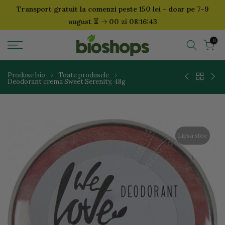
Transport gratuit la comenzi peste 150 lei - doar pe 7-9
Sari
⏳
august
00 zi 08:16:42
la
continut
0
Produse bio
Toate produsele
Deodorant crema Sweet Serenity, 48g
Lipsa stoc