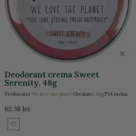
Click pentr
Deodorant crema Sweet
Serenity, 48g
Producator
We love the planet
Greutate:
48g
TVA inclus
62,38 lei