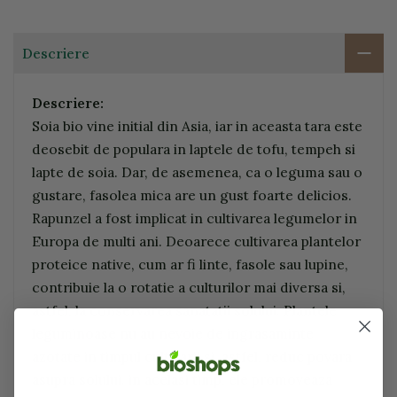
Descriere
Descriere:
Soia bio vine initial din Asia, iar in aceasta tara este
deosebit de populara in laptele de tofu, tempeh si
lapte de soia. Dar, de asemenea, ca o leguma sau o
gustare, fasolea mica are un gust foarte delicios.
Rapunzel a fost implicat in cultivarea legumelor in
Europa de multi ani. Deoarece cultivarea plantelor
proteice native, cum ar fi linte, fasole sau lupine,
contribuie la o rotatie a culturilor mai diversa si,
astfel, la conservarea sanatatii solului. Plantele
leguminoase nu au nevoie de ingrasaminte
azotate in timpul cultivarii si, astfel, reduc povara
asupra solului. in acelasi timp, ele promoveaza