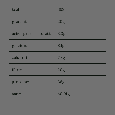
kcal:
399
grasimi:
20g
acizi_grasi_saturati:
3,3g
glucide:
8,1g
zaharuri:
7,3g
fibre:
20g
proteine:
36g
sare:
<0,01g