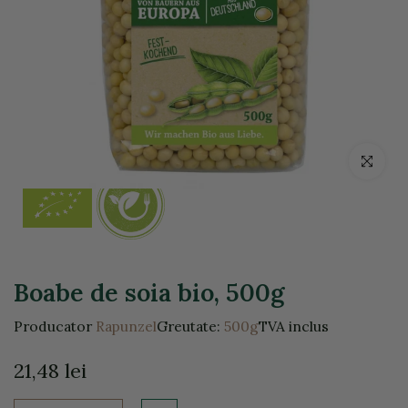
Click pentr
Boabe de soia bio, 500g
Producator
Rapunzel
Greutate:
500g
TVA inclus
21,48 lei