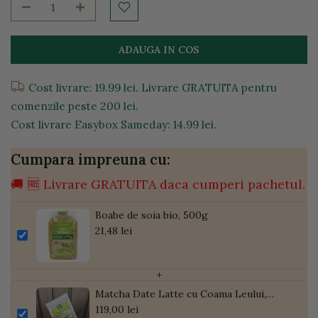
ADAUGA IN COS
Cost livrare: 19.99 lei. Livrare GRATUITA pentru
comenzile peste 200 lei.
Cost livrare Easybox Sameday: 14.99 lei.
Cumpara impreuna cu:
🚚 🆓 Livrare GRATUITA daca cumperi pachetul.
Boabe de soia bio, 500g
21,48 lei
+
Matcha Date Latte cu Coama Leului,
Pudră de Curmale și Ghimbir, ECO, 300g
119,00 lei