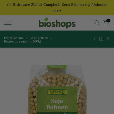
👉
Hidratare Zilnică Completă, Zero Balonare și Abdomen
Sari
Plat!
la
continut
0
Produse bio
Best sellers
Boabe de soia bio, 500g