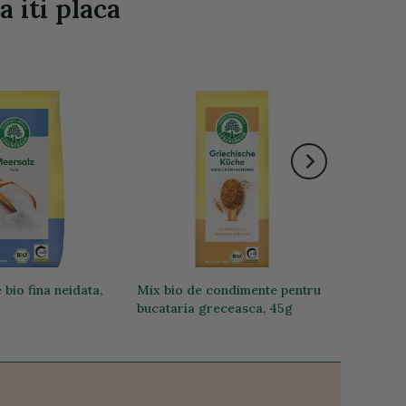
a iti placa
bio fina neidata,
Mix bio de condimente pentru
bucataria greceasca, 45g
19,28 lei