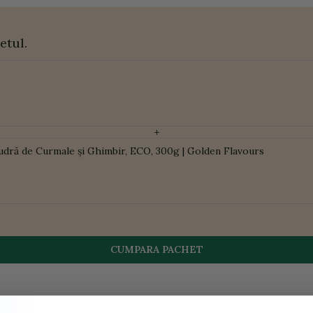
etul.
+
udră de Curmale și Ghimbir, ECO, 300g | Golden Flavours
CUMPARA PACHET