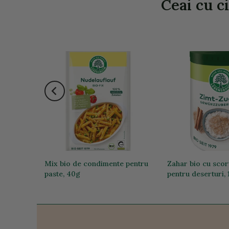
Ceai cu ci
ic, 80g
Mix bio de condimente pentru
Zahar bio cu scor
paste, 40g
pentru deserturi,
11,69 lei
24,00 lei