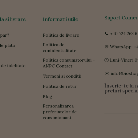
Suport Comen
 si livrare
Informatii utile
📞 +40 724 263 6
par?
Politica de livrare
Politica de
e plata
💬 WhatsApp: +4
confidentialitate
Politica consumatorului -
🕐 Luni-Vineri 0
de fidelitate
ANPC Contact
✉️ info@biosho
Termeni si conditii
Înscrie-te la 
Politica de retur
prețuri specia
Blog
Personalizarea
preferintelor de
consimtamant