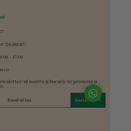
zi
77
0 724 263 677
9:00 – 17:00
ps.ro
newsletter-ul nostru și bucură-te promoții și
le.
Inscrie-te