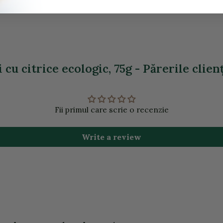
 cu citrice ecologic, 75g - Părerile clien
Fii primul care scrie o recenzie
Write a review