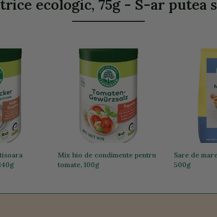
trice ecologic, 75g - S-ar putea s
tisoara
Mix bio de condimente pentru
Sare de mare 
 140g
tomate, 100g
500g
24,00 lei
10,21 lei