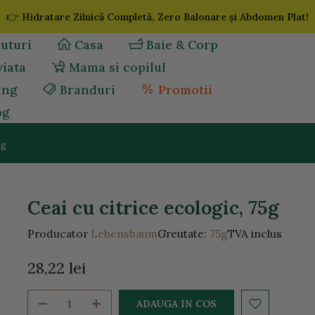
👉
Hidratare Zilnică Completă, Zero Balonare și Abdomen Plat!
uturi
Casa
Baie & Corp
viata
Mama si copilul
ing
Branduri
Promotii
og
5g
Ceai cu citrice ecologic, 75g
Producator
Lebensbaum
Greutate:
75g
TVA inclus
28,22 lei
ADAUGA IN COS