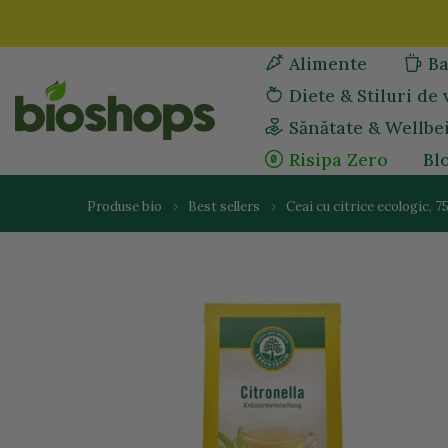
Sari
la
Alimente
Ba
continut
Diete & Stiluri de 
Sănătate & Wellbe
Risipa Zero
Bl
Produse bio
Best sellers
Ceai cu citrice ecologic, 7