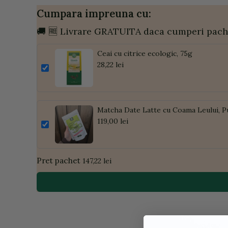
Cumpara impreuna cu:
🚚 🆓 Livrare GRATUITA daca cumperi pach
Ceai cu citrice ecologic, 75g
28,22 lei
Matcha Date Latte cu Coama Leului, P
119,00 lei
Pret pachet
147,22 lei