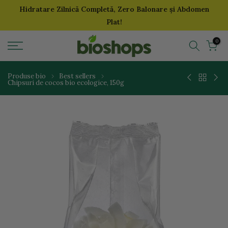
Hidratare Zilnică Completă, Zero Balonare și Abdomen
Sari
Plat!
la
continut
0
Produse bio
Best sellers
Chipsuri de cocos bio ecologice, 150g