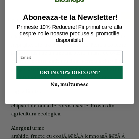
Aboneaza-te la Newsletter!
Descriere
Primeste 10% Reducere! Fii primul care afla
despre noile noastre produse si promotiile
Chips-uri de nuca de cocos organice, neindulcite,
disponibile!
neprajite, ofera o bucurie exotica. Pentru coacere,
pentru musli de dimineata, pentru faina de ovaz
creativa, pentru gatit sau doar pentru a ciuguli din
punga. Bucurati-va de gustul delicios al chipsurilor
OBTINE 10% DISCOUNT
de nuca de cocos neindulcite de la dennree.
Nu, multumesc
Ingrediente:
chipsuri de nuca de cocos uscate. Provin din
agricultura ecologica.
Alergeni
urme:
arahide, fructe cu coajÄ‚â€žĂ‚Â lemnoasÄ‚â€žĂ‚Â