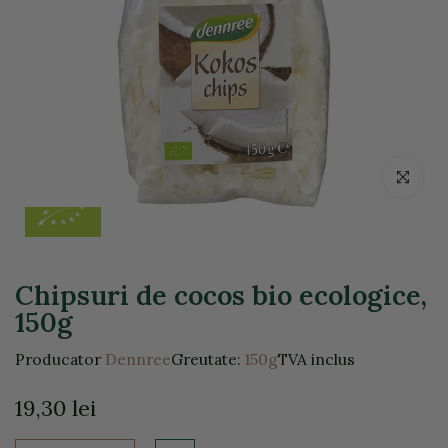
Click pentr
Chipsuri de cocos bio ecologice,
150g
Producator
Dennree
Greutate:
150g
TVA inclus
19,30 lei