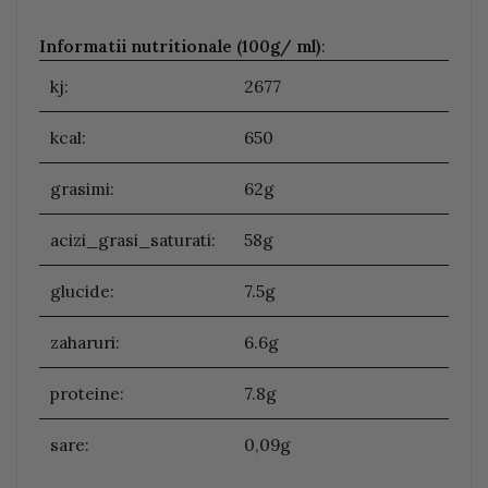
Informatii nutritionale (100g/ ml)
:
kj:
2677
kcal:
650
grasimi:
62g
acizi_grasi_saturati:
58g
glucide:
7.5g
zaharuri:
6.6g
proteine:
7.8g
sare:
0,09g