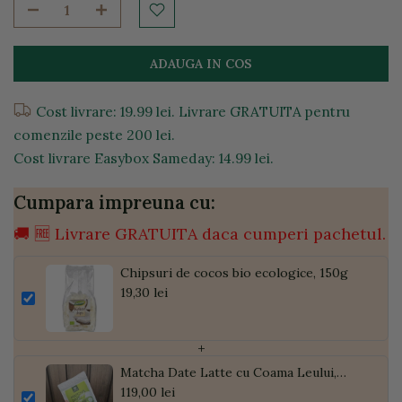
ADAUGA IN COS
Cost livrare: 19.99 lei. Livrare GRATUITA pentru
comenzile peste 200 lei.
Cost livrare Easybox Sameday: 14.99 lei.
Cumpara impreuna cu:
🚚 🆓 Livrare GRATUITA daca cumperi pachetul.
Chipsuri de cocos bio ecologice, 150g
19,30 lei
+
Matcha Date Latte cu Coama Leului,
Pudră de Curmale și Ghimbir, ECO, 300g
119,00 lei