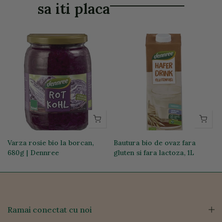
sa iti placa
g
Varza rosie bio la borcan,
Bautura bio de ovaz fara
680g | Dennree
gluten si fara lactoza, 1L
17,59 lei
14,31 lei
Ramai conectat cu noi