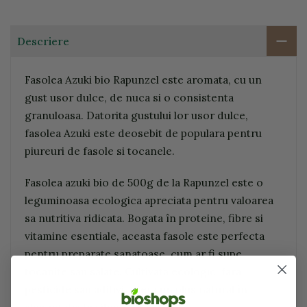
Descriere
Fasolea Azuki bio Rapunzel este aromata, cu un
gust usor dulce, de nuca si o consistenta
granuloasa. Datorita gustului lor usor dulce,
fasolea Azuki este deosebit de populara pentru
piureuri de fasole si tocanele.
Fasolea azuki bio de 500g de la Rapunzel este o
leguminoasa ecologica apreciata pentru valoarea
sa nutritiva ridicata. Bogata în proteine, fibre si
vitamine esentiale, aceasta fasole este perfecta
pentru preparate sanatoase, cum ar fi supe,
tocanite sau salate. Cultivata ecologic, fara
pesticide sau aditivi, ofera un plus natural în