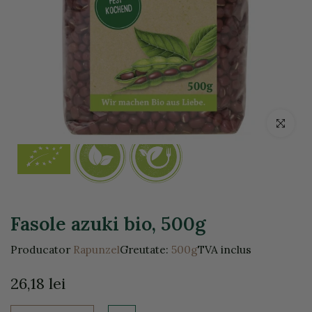
Click pentr
Fasole azuki bio, 500g
Producator
Rapunzel
Greutate:
500g
TVA inclus
26,18 lei