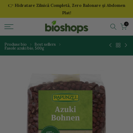
👉
Hidratare Zilnică Completă, Zero Balonare și Abdomen
Sari
Plat!
la
continut
0
Produse bio
Best sellers
Fasole azuki bio, 500g