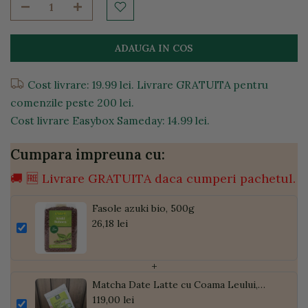
ADAUGA IN COS
Cost livrare: 19.99 lei. Livrare GRATUITA pentru
comenzile peste 200 lei.
Cost livrare Easybox Sameday: 14.99 lei.
Cumpara impreuna cu:
🚚 🆓 Livrare GRATUITA daca cumperi pachetul.
Fasole azuki bio, 500g
26,18 lei
+
Matcha Date Latte cu Coama Leului,
Pudră de Curmale și Ghimbir, ECO, 300g
119,00 lei