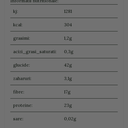
Informatii nutritionale:
kj:
1281
kcal:
304
grasimi:
1,2g
acizi_grasi_saturati:
0,3g
glucide:
42g
zaharuri:
3,1g
fibre:
17g
proteine:
23g
sare:
0,02g