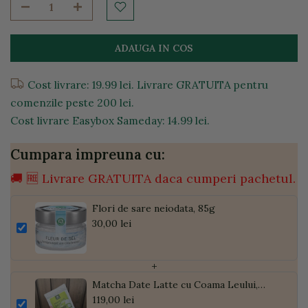
ADAUGA IN COS
Cost livrare: 19.99 lei. Livrare GRATUITA pentru
comenzile peste 200 lei.
Cost livrare Easybox Sameday: 14.99 lei.
Cumpara impreuna cu:
🚚 🆓 Livrare GRATUITA daca cumperi pachetul.
Flori de sare neiodata, 85g
30,00 lei
+
Matcha Date Latte cu Coama Leului,
Pudră de Curmale și Ghimbir, ECO, 300g
119,00 lei