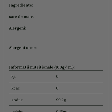
Ingrediente:
sare de mare.
Alergeni
:
Alergeni
urme:
Informatii nutritionale (100g/ ml)
:
kj:
0
kcal:
0
sodiu:
99,2g
calciu:
0,15mg