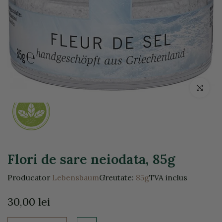
Click pentr
Flori de sare neiodata, 85g
Producator
Lebensbaum
Greutate:
85g
TVA inclus
30,00 lei