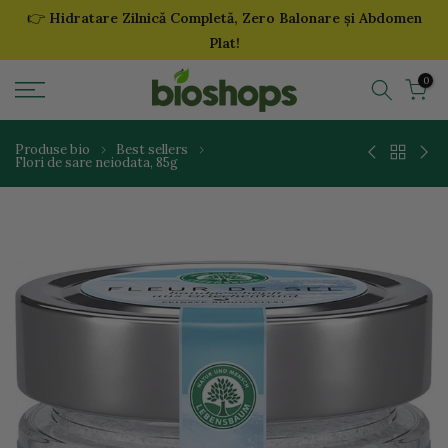
👉
Hidratare Zilnică Completă, Zero Balonare și Abdomen
Sari
Plat!
la
continut
0
Produse bio
Best sellers
Flori de sare neiodata, 85g