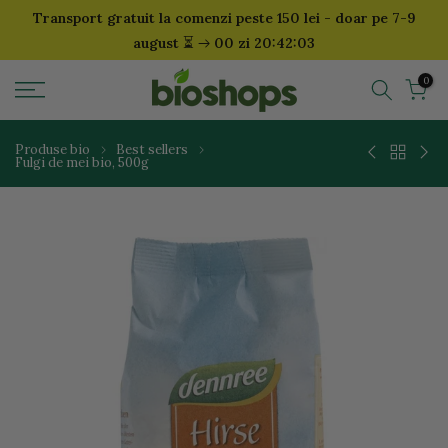
Transport gratuit la comenzi peste 150 lei - doar pe 7-9
Sari
⏳
august
00 zi 20:42:02
la
continut
0
Produse bio
Best sellers
Fulgi de mei bio, 500g