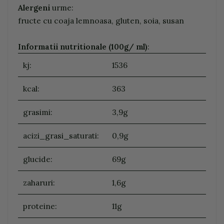
Alergeni
urme:
fructe cu coaja lemnoasa, gluten, soia, susan
Informatii nutritionale (100g/ ml)
:
kj:
1536
kcal:
363
grasimi:
3,9g
acizi_grasi_saturati:
0,9g
glucide:
69g
zaharuri:
1,6g
proteine:
11g