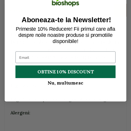
Descriere
Aboneaza-te la Newsletter!
Descriere:
Primeste 10% Reducere! Fii primul care afla
Fulgi de mei Dennree. Pentru fulgii de mei
despre noile noastre produse si promotiile
disponibile!
Dennree, boabele de mei selectate din agricultura
organica certificata sunt aburite si aduse in forma
de fulgi. Sunt potrivite atat pentru prepararea
deserturilor sau a musliilor, cat si pentru gatit si
OBTINE 10% DISCOUNT
copt. Bucurati-va de gustul aromat de nuci.
Nu, multumesc
Ingrediente:
fulgi de mei*. *provin din agricultura ecologica.
Alergeni
: