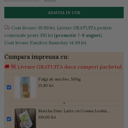
ADAUGA IN COS
Cost livrare: 19.99 lei. Livrare GRATUITA pentru
comenzile peste 150 lei (
promotie 7-9 august
).
Cost livrare Easybox Sameday: 14.99 lei.
Cumpara impreuna cu:
🚚 🆓 Livrare GRATUITA daca cumperi pachetul.
Fulgi de mei bio, 500g
21,40 lei
+
Matcha Date Latte cu Coama Leului,
Pudră de Curmale și Ghimbir, ECO, 300g
119,00 lei
| Golden Flavours