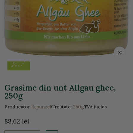
Click pentr
Grasime din unt Allgau ghee,
250g
Producator
Rapunzel
Greutate:
250g
TVA inclus
88,62 lei