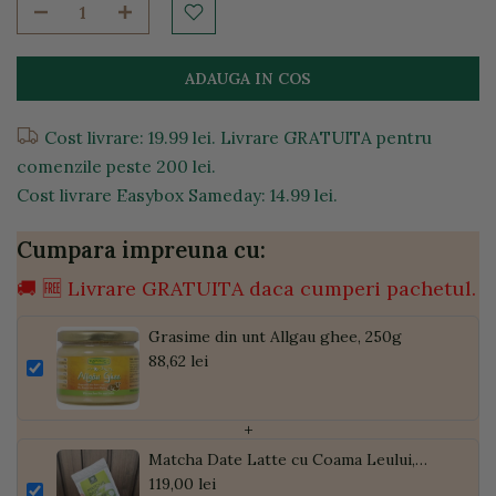
ADAUGA IN COS
Cost livrare: 19.99 lei. Livrare GRATUITA pentru
comenzile peste 200 lei.
Cost livrare Easybox Sameday: 14.99 lei.
Cumpara impreuna cu:
🚚 🆓 Livrare GRATUITA daca cumperi pachetul.
Grasime din unt Allgau ghee, 250g
88,62 lei
+
Matcha Date Latte cu Coama Leului,
Pudră de Curmale și Ghimbir, ECO, 300g
119,00 lei