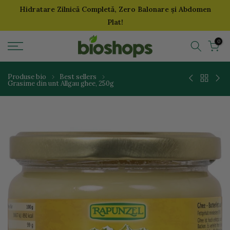
Hidratare Zilnică Completă, Zero Balonare și Abdomen
Sari
Plat!
la
continut
0
Produse bio
Best sellers
Grasime din unt Allgau ghee, 250g