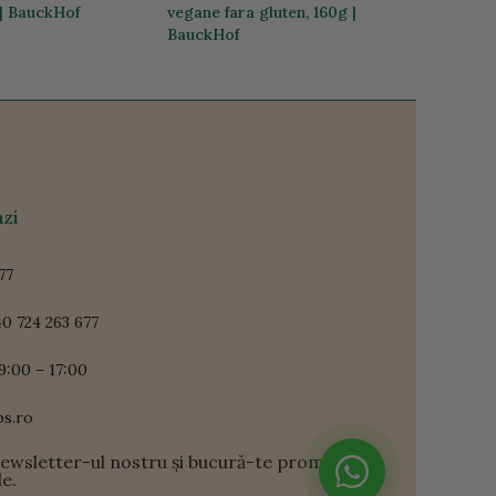
 | BauckHof
vegane fara gluten, 160g |
BauckHof
24,53 lei
zi
77
0 724 263 677
9:00 – 17:00
ps.ro
newsletter-ul nostru și bucură-te promoții și
le.