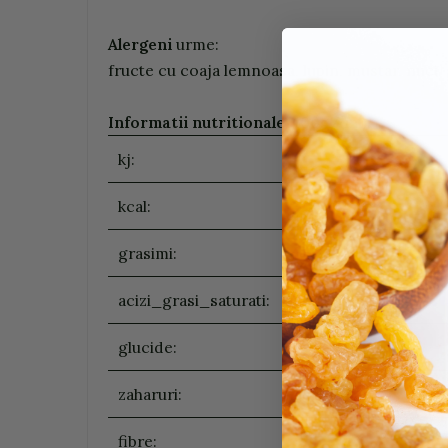
Alergeni
urme:
fructe cu coaja lemnoasa, lupin, mustar, nuci, 
Informatii nutritionale (100g/ ml)
:
kj:
kcal:
grasimi:
acizi_grasi_saturati:
glucide:
zaharuri:
fibre: