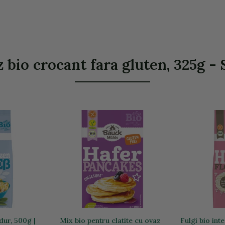
 bio crocant fara gluten, 325g - S
dur, 500g |
Mix bio pentru clatite cu ovaz
Fulgi bio int