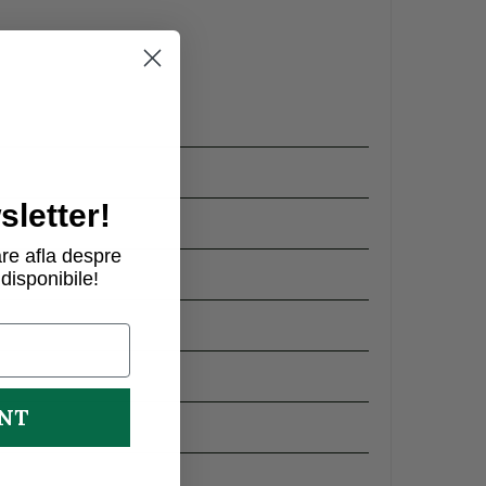
letter!
re afla despre
disponibile!
UNT