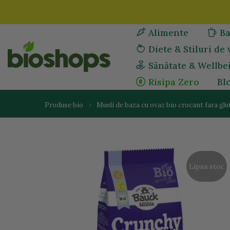
Sari
la
Alimente
Ba
continut
Diete & Stiluri de 
Sănătate & Wellbe
Risipa Zero
Bl
Produse bio
Musli de baza cu ovaz bio crocant fara glu
Lipsa stoc