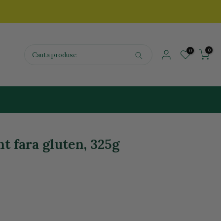
0
0
t fara gluten, 325g