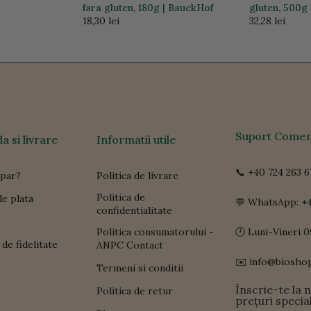
fara gluten, 180g | BauckHof
gluten, 500g
18,30 lei
32,28 lei
Suport Comen
 si livrare
Informatii utile
📞 +40 724 263 6
par?
Politica de livrare
Politica de
e plata
💬 WhatsApp: +4
confidentialitate
Politica consumatorului -
🕐 Luni-Vineri 0
de fidelitate
ANPC Contact
✉️ info@biosho
Termeni si conditii
Înscrie-te la 
Politica de retur
prețuri specia