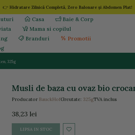
👉
Hidratare Zilnică Completă, Zero Balonare și Abdomen Plat!
uturi
Casa
Baie & Corp
viata
Mama si copilul
ing
Branduri
Promotii
og
ten, 325g
Musli de baza cu ovaz bio crocan
Producator
BauckHof
Greutate:
325g
TVA inclus
38,23 lei
LIPSA IN STOC