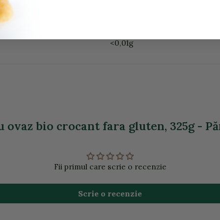
10g
<0,01g
 ovaz bio crocant fara gluten, 325g - Pă
Fii primul care scrie o recenzie
Scrie o recenzie