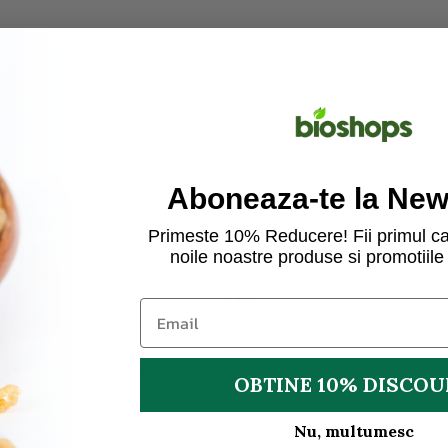
soia, susan
1830
Aboneaza-te la News
435
Primeste 10% Reducere! Fii primul ca
12g
noile noastre produse si promotiile 
1,4g
68g
OBTINE 10% DISCO
21g
Nu, multumesc
7,5g