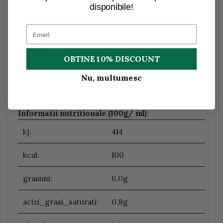
disponibile!
*provin din agricultura ecologica.
Alergeni
:
mustar
OBTINE 10% DISCOUNT
Alergeni
urme:
Nu, multumesc
Informatii nutritionale (100g/ ml)
:
kj:
414
kcal:
100
grasimi:
6,0g
acizi_grasi_saturati:
0,8g