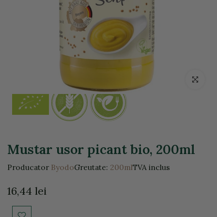
Click pentr
Mustar usor picant bio, 200ml
Producator
Byodo
Greutate:
200ml
TVA inclus
16,44 lei