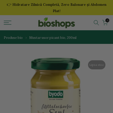
👉
Hidratare Zilnică Completă, Zero Balonare și Abdomen
Sari
Plat!
la
continut
0
Produse bio
Mustar usor picant bio, 200ml
Lipsa stoc