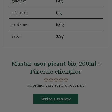
glucide:
1,4g
zaharuri:
1,1g
proteine:
6,0g
sare:
3,9g
Mustar usor picant bio, 200ml -
Părerile clienţilor
Fii primul care scrie o recenzie
Write a review