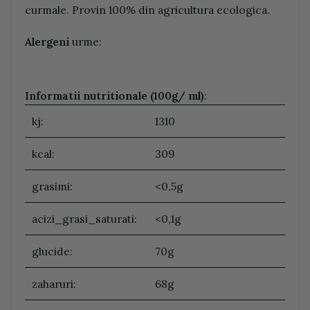
curmale. Provin 100% din agricultura ecologica.
Alergeni
urme:
Informatii nutritionale (100g/ ml)
:
kj:
1310
kcal:
309
grasimi:
<0,5g
acizi_grasi_saturati:
<0,1g
glucide:
70g
zaharuri:
68g