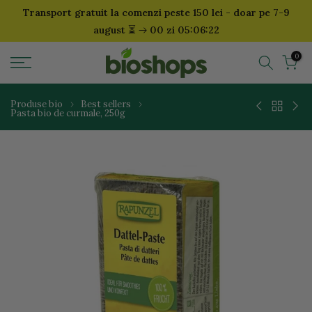
Transport gratuit la comenzi peste 150 lei - doar pe 7-9
Sari
⏳
august
00 zi 05:06:21
la
continut
0
Produse bio
Best sellers
Pasta bio de curmale, 250g