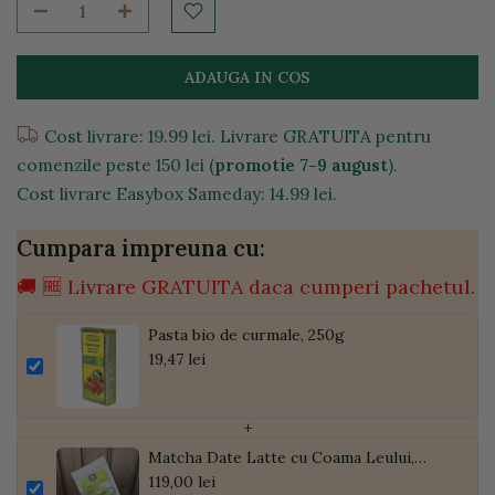
ADAUGA IN COS
Cost livrare: 19.99 lei. Livrare GRATUITA pentru
comenzile peste 150 lei (
promotie 7-9 august
).
Cost livrare Easybox Sameday: 14.99 lei.
Cumpara impreuna cu:
🚚 🆓 Livrare GRATUITA daca cumperi pachetul.
Pasta bio de curmale, 250g
19,47 lei
+
Matcha Date Latte cu Coama Leului,
Pudră de Curmale și Ghimbir, ECO, 300g
119,00 lei