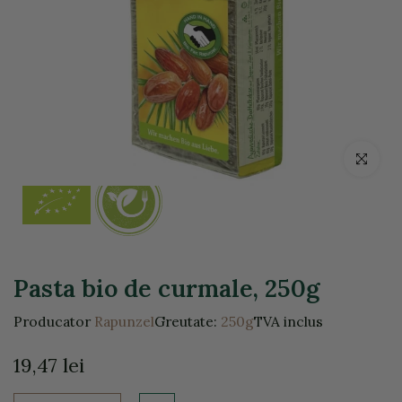
Click pentr
Pasta bio de curmale, 250g
Producator
Rapunzel
Greutate:
250g
TVA inclus
19,47 lei