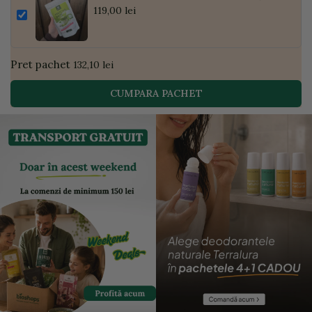
Pudră de Curmale și Ghimbir, ECO, 300g
119,00 lei
| Golden Flavours
Pret pachet
132,10 lei
CUMPARA PACHET