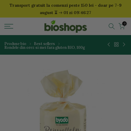
Transport gratuit la comenzi peste 150 lei - doar pe 7-9
Sari
⏳
august
01 zi 09:46:26
la
continut
0
Produse bio
Best sellers
Rondele din orez si mei fara gluten BIO, 100g