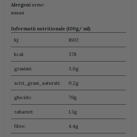
Alergeni
urme:
susan
Informatii nutritionale (100g/ ml)
:
kj:
1602
kcal:
378
grasimi:
3,0g
acizi_grasi_saturati:
0,2g
glucide:
79g
zaharuri:
1,3g
fibre:
4,4g