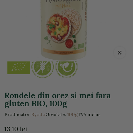
Click pentr
Rondele din orez si mei fara
gluten BIO, 100g
Producator
Byodo
Greutate:
100g
TVA inclus
13,10 lei