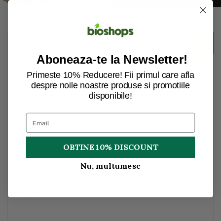
Descriere
Aboneaza-te la Newsletter!
Descriere:
Primeste 10% Reducere! Fii primul care afla
Vafele de orez Byodo cu mei sunt facute din orez
despre noile noastre produse si promotiile
disponibile!
organic fin-expandat. Feliile crocante sunt
delicioase la gust.
Ingrediente:
OBTINE 10% DISCOUNT
orez integral expandat* 87%, mei* 12,5%, sare de
Nu, multumesc
mare 0.5% *provin din agricultura ecologica.
Alergeni
: