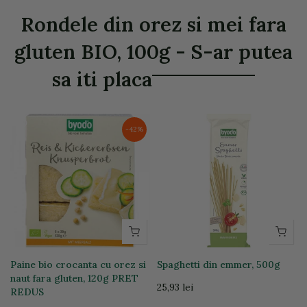
Rondele din orez si mei fara
gluten BIO, 100g - S-ar putea
sa iti placa
-42%
Paine bio crocanta cu orez si
Spaghetti din emmer, 500g
naut fara gluten, 120g PRET
25,93 lei
REDUS
24,06 lei
14,00 lei