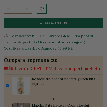
ADAUGA IN COS
Cost livrare: 19.99 lei. Livrare GRATUITA pentru
comenzile peste 150 lei (
promotie 7-9 august
).
Cost livrare Easybox Sameday: 14.99 lei.
Cumpara impreuna cu:
🚚 🆓 Livrare GRATUITA daca cumperi pachetul.
Rondele din orez si mei fara gluten BIO,
100g
13,10 lei
+
Matcha Date Latte cu Coama Leului,