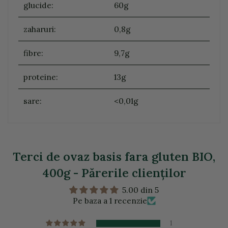
glucide:
60g
zaharuri:
0,8g
fibre:
9,7g
proteine:
13g
sare:
<0,01g
Terci de ovaz basis fara gluten BIO,
400g - Părerile clienţilor
5.00 din 5
Pe baza a 1 recenzie
1