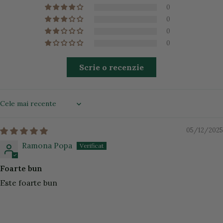
0
0
0
0
Scrie o recenzie
Sort by
05/12/2025
Ramona Popa
Foarte bun
Este foarte bun