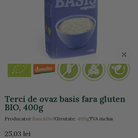
Click pentr
Terci de ovaz basis fara gluten
BIO, 400g
Producator
BauckHof
Greutate:
400g
TVA inclus
25,03 lei