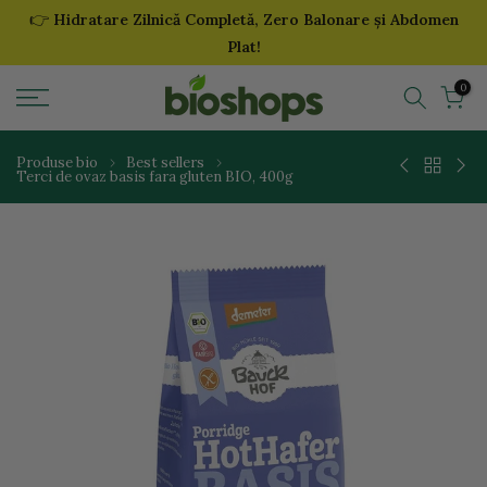
👉
Hidratare Zilnică Completă, Zero Balonare și Abdomen
Sari
Plat!
la
continut
0
Produse bio
Best sellers
Terci de ovaz basis fara gluten BIO, 400g