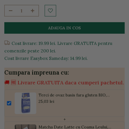
ADAUGA IN COS
Cost livrare: 19.99 lei. Livrare GRATUITA pentru
comenzile peste 200 lei.
Cost livrare Easybox Sameday: 14.99 lei.
Cumpara impreuna cu:
🚚 🆓 Livrare GRATUITA daca cumperi pachetul.
Terci de ovaz basis fara gluten BIO,
400g
25,03 lei
+
Matcha Date Latte cu Coama Leului,