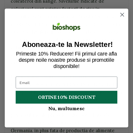
colesterol din sange. Nivelurile ridicate de
colesterol sunt printre factorii de risc in
dezvoltarea bolii coronariene. Acest efect benefic
se obtine cu un consum zilnic de 3 g de ovaz beta-
glucan echivalentul a 80 g ovaz fierbinte. O portie
de ovaz fierbinte egal cu 50 g. O dieta variata si
Aboneaza-te la Newsletter!
echilibrata, precum si un stil de viata sanatos, cu
Primeste 10% Reducere! Fii primul care afla
exercitii suficiente, sunt esentiale pentru
despre noile noastre produse si promotiile
sanatatea dumneavoastra.
disponibile!
De fabricatie: Pentru ovazul nostru fierbinte
Bauckhof folosim materii prime Demeter care nu
sunt produse numai in organice controlate, ci si in
OBTINE 10% DISCOUNT
cultivare biodinamica. ingrasamintele organice
promoveaza fertilitatea naturala si fortele vitale ale
Nu, multumesc
pamantului si ale plantelor. Alte note: Bauckhof
este una dintre cele mai vechi ferme Demeter din
Germania. in plus fata de productia de alimente