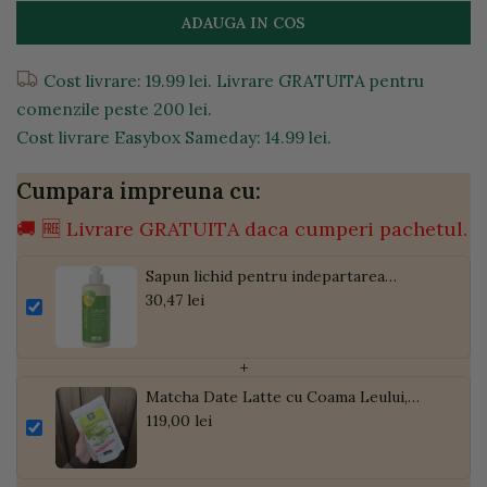
ADAUGA IN COS
Cost livrare: 19.99 lei. Livrare GRATUITA pentru
comenzile peste 200 lei.
Cost livrare Easybox Sameday: 14.99 lei.
Cumpara impreuna cu:
🚚 🆓 Livrare GRATUITA daca cumperi pachetul.
Sapun lichid pentru indepartarea
petelor, 300ml
30,47 lei
+
Matcha Date Latte cu Coama Leului,
Pudră de Curmale și Ghimbir, ECO, 300g
119,00 lei
| Golden Flavours