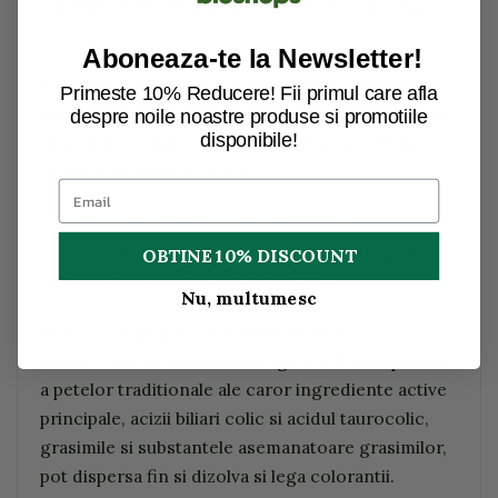
in prealabil rezistenta culorii pe o zona ascunsa.
Aboneaza-te la Newsletter!
Dozare
Pentru tratarea locala a petelor: aplicati sapunul
Primeste 10% Reducere! Fii primul care afla
lichid biliar nediluat pe pata si lasati-l sa aiba efect
despre noile noastre produse si promotiile
disponibile!
timp de 10-15 minute. Spalati bine sau puneti haina
direct in masina de spalat.
Ca amplificator de spalare: pentru rufe la 30-
60Â¬âžC, adaugati 20-30 ml la ciclul principal de
OBTINE 10% DISCOUNT
spalare al masinii de spalat de 4,5 kg.
Nu, multumesc
Originea si proprietatile ingredientelor
Bila de vita este unul dintre agentii de indepartare
a petelor traditionale ale caror ingrediente active
principale, acizii biliari colic si acidul taurocolic,
grasimile si substantele asemanatoare grasimilor,
pot dispersa fin si dizolva si lega colorantii.