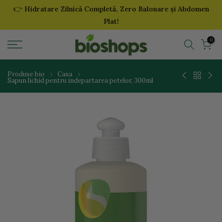
👉
Hidratare Zilnică Completă, Zero Balonare și Abdomen
Sari
Plat!
la
continut
0
Produse bio
Casa
Sapun lichid pentru indepartarea petelor, 300ml