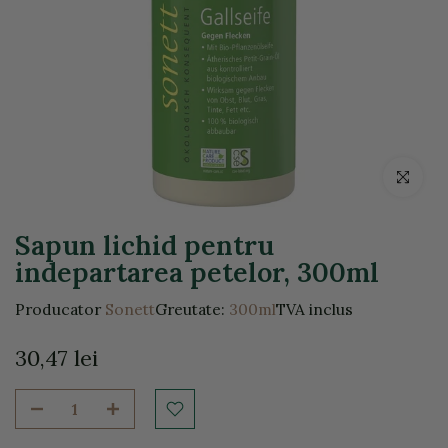
Click pentr
Sapun lichid pentru
indepartarea petelor, 300ml
Producator
Sonett
Greutate:
300ml
TVA inclus
30,47 lei