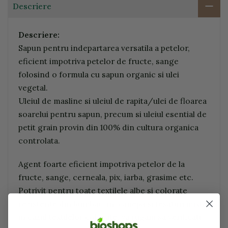
Descriere
Descriere:
Sapun pentru indepartarea versatila a petelor,
eficient impotriva petelor de fructe, sange
folosind o formula cu sapun organic si ulei
vegetal.
Uleiul de masline si uleiul de rapita/ulei de floarea
soarelui pentru sapun, precum si uleiul esential de
petit grain provin din 100% din cultura organica
controlata.
Agent foarte eficient impotriva petelor de la
fructe, sange, cerneala, pix, iarba, grasime etc.
Potrivit pentru toate textilele albe si colorate
rezistente din bumbac, in, canepa si tesaturi mixte.
in cazul textilelor colorate, va rugam sa verificati