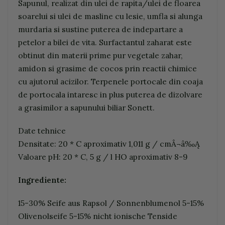
Sapunul, realizat din ulei de rapita/ulei de floarea
soarelui si ulei de masline cu lesie, umfla si alunga
murdaria si sustine puterea de indepartare a
petelor a bilei de vita. Surfactantul zaharat este
obtinut din materii prime pur vegetale zahar,
amidon si grasime de cocos prin reactii chimice
cu ajutorul acizilor. Terpenele portocale din coaja
de portocala intaresc in plus puterea de dizolvare
a grasimilor a sapunului biliar Sonett.
Date tehnice
Densitate: 20 * C aproximativ 1,011 g / cmÂ¬â‰Ą
Valoare pH: 20 * C, 5 g / l HO aproximativ 8-9
Ingrediente:
15-30% Seife aus Rapsol / Sonnenblumenol 5-15%
Olivenolseife 5-15% nicht ionische Tenside