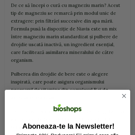
De ce să începi o cură cu magneziu marin? Acest
tip de magneziu se remarcă prin modul unic de
extragere: prin filtrări succesive din apa mării.
Formula pusă la dispoziție de Niavis este un mix
între magneziu marin standardizat și pulbere de
drojdie uscată inactivă, un ingredient esențial,
care facilitează asimilarea mineralului de către
organism.
Pulberea din drojdie de bere este o alegere
inspirată, care poate asigura organismului
necesarul de vitamine din complexul B și de
aminoacizi esențiali.
Încă o veste bună! Dacă urmezi o dietă vegetariană
sau vegană, te poți bucura din plin de efectul
Aboneaza-te la Newsletter!
terapeutic al Magneziului Marin, pentru că Niavis
îți pune la dispoziție o variantă ușor de