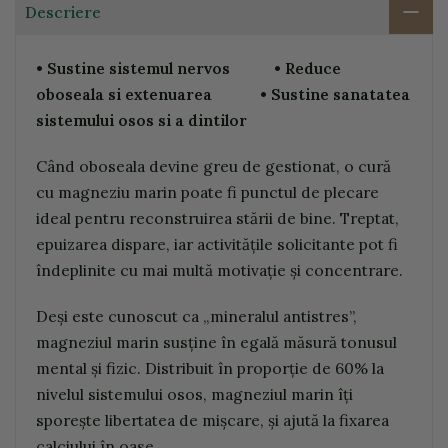
Descriere
• Sustine sistemul nervos • Reduce
oboseala si extenuarea
• Sustine sanatatea
sistemului osos si a dintilor
Când oboseala devine greu de gestionat, o cură
cu magneziu marin poate fi punctul de plecare
ideal pentru reconstruirea stării de bine. Treptat,
epuizarea dispare, iar activitățile solicitante pot fi
îndeplinite cu mai multă motivație și concentrare.
Deși este cunoscut ca „mineralul antistres”,
magneziul marin susține în egală măsură tonusul
mental și fizic. Distribuit în proporție de 60% la
nivelul sistemului osos, magneziul marin îți
sporește libertatea de mișcare, și ajută la fixarea
calciului în oase.