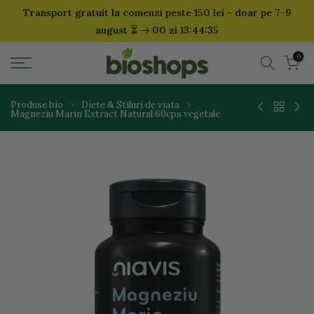
Transport gratuit la comenzi peste 150 lei - doar pe 7-9
Sari
⏳
august
00 zi 13:44:34
la
continut
0
Produse bio
Diete & Stiluri de viata
Magneziu Marin Extract Natural 60cps vegetale