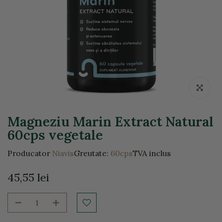
Click pentr
Magneziu Marin Extract Natural
60cps vegetale
Producator
Niavis
Greutate:
60cps
TVA inclus
45,55 lei