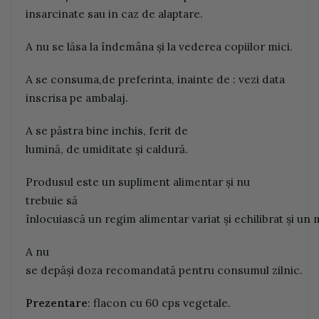
insarcinate sau in caz de alaptare.
A nu se lăsa la îndemâna şi la vederea copiilor mici.
A se consuma,de preferinta, inainte de : vezi data
inscrisa pe ambalaj.
A se păstra bine inchis, ferit de
lumină, de umiditate şi caldură.
Produsul este un supliment alimentar şi nu
trebuie să
înlocuiască un regim alimentar variat şi echilibrat şi un
A nu
se depăşi doza recomandată pentru consumul zilnic.
P
r
e
z
en
ta
r
e
: flacon cu 60 cps vegetale.