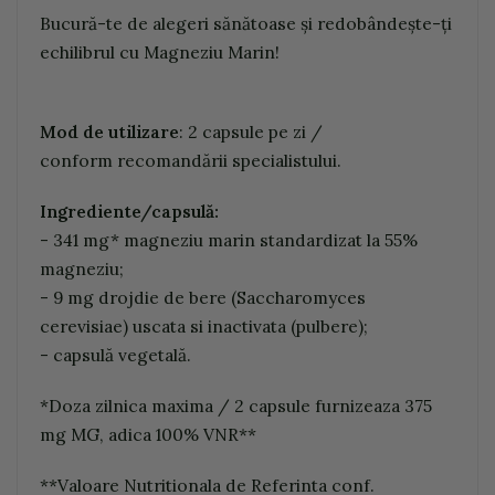
Bucură-te de alegeri sănătoase și redobândește-ți
echilibrul cu Magneziu Marin!
M
o
d
de
utiliz
a
r
e
: 2 capsule pe zi /
conform recomandării specialistului.
In
g
r
edi
e
nt
e
/c
a
ps
u
l
ă
:
- 341 mg* magneziu marin standardizat la 55%
magneziu;
- 9 mg drojdie de bere (Saccharomyces
cerevisiae) uscata si inactivata (pulbere);
- capsulă vegetală.
*Doza zilnica maxima / 2 capsule furnizeaza 375
mg MG, adica 100% VNR**
**Valoare Nutritionala de Referinta conf.