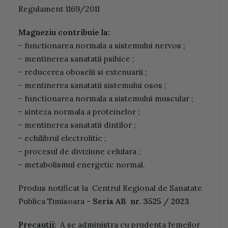
Regulament 1169/2011
Magneziu contribuie la
:
- functionarea normala a sistemului nervos ;
- mentinerea sanatatii psihice ;
- reducerea oboselii si extenuarii ;
- mentinerea sanatatii sistemului osos ;
- functionarea normala a sistemului muscular ;
- sinteza normala a proteinelor ;
- mentinerea sanatatii dintilor ;
- echilibrul electrolitic ;
- procesul de diviziune celulara ;
- metabolismul energetic normal.
Produs notificat la Centrul Regional de Sanatate
Publica Timisoara -
Seria AB
n
r
. 3525
/
2
0
23
Pr
e
c
a
uţii:
A se administra cu prudenta femeilor