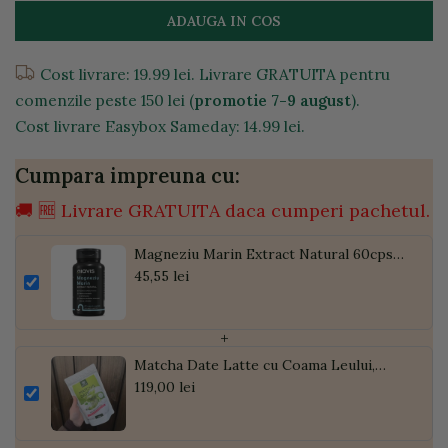
ADAUGA IN COS
Cost livrare: 19.99 lei. Livrare GRATUITA pentru
comenzile peste 150 lei (
promotie 7-9 august
).
Cost livrare Easybox Sameday: 14.99 lei.
Cumpara impreuna cu:
🚚 🆓 Livrare GRATUITA daca cumperi pachetul.
Magneziu Marin Extract Natural 60cps
vegetale
45,55 lei
+
Matcha Date Latte cu Coama Leului,
Pudră de Curmale și Ghimbir, ECO, 300g
119,00 lei
| Golden Flavours