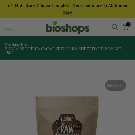
👉
Hidratare Zilnică Completă, Zero Balonare și Abdomen
Sari
Plat!
la
continut
0
Produse bio
PUDRA PROTEICA CACAO SPIRULINA SUPERFOOD RAW BIO
450G
Lipsa stoc