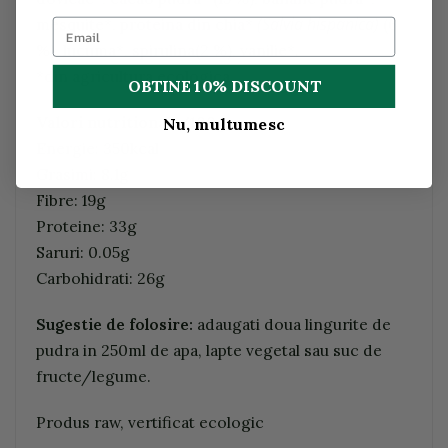
(Salvia hispanica)
mesquite*, proteina din chia*
(6
%), lucuma*, spirulina(2 %), vanilie*.
*din agricultura ecologica
OBTINE 10% DISCOUNT
Valori nutritionale/100g:
Nu, multumesc
Energie: 350kcal
Grasimi: 8.1g
Fibre: 19g
Proteine: 33g
Saruri: 0.05g
Carbohidrati: 26g
Sugestie de folosire:
adaugati doua lingurite de
pudra in 250ml de apa, lapte vegetal sau suc de
fructe/legume.
Produs raw, vertificat ecologic