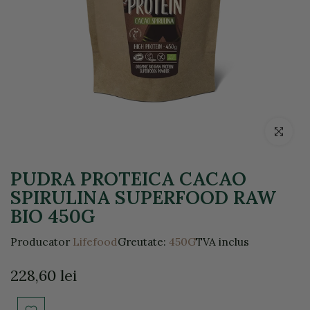
Click pentr
PUDRA PROTEICA CACAO
SPIRULINA SUPERFOOD RAW
BIO 450G
Producator
Lifefood
Greutate:
450G
TVA inclus
228,60 lei