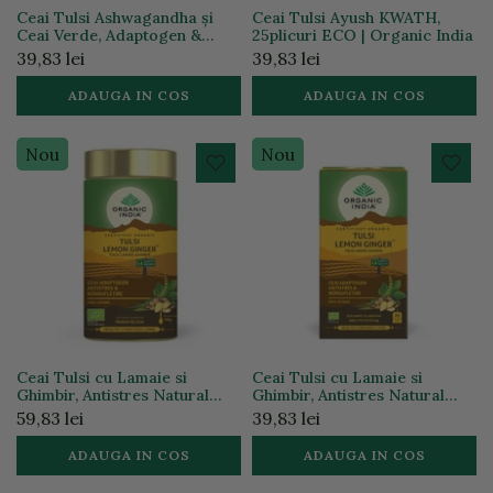
Ceai Tulsi Ashwagandha și
Ceai Tulsi Ayush KWATH,
Ceai Verde, Adaptogen &
25plicuri ECO | Organic India
Anxiolitic, 25plicuri, ECO |
39,83 lei
39,83 lei
Organic India
ADAUGA IN COS
ADAUGA IN COS
Nou
Nou
Ceai Tulsi cu Lamaie si
Ceai Tulsi cu Lamaie si
Ghimbir, Antistres Natural
Ghimbir, Antistres Natural
100g ECO| Organic India
25pl ECO| Organic India
59,83 lei
39,83 lei
ADAUGA IN COS
ADAUGA IN COS