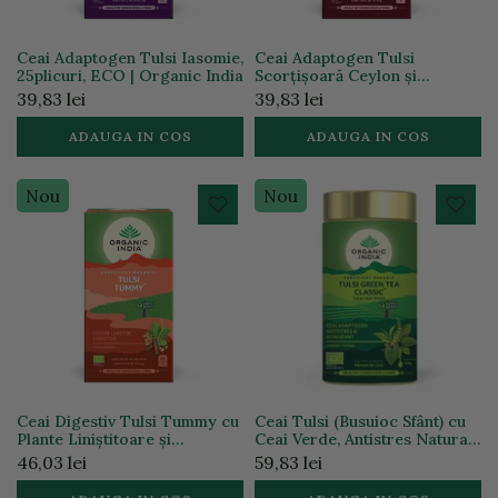
Ceai Adaptogen Tulsi Iasomie,
Ceai Adaptogen Tulsi
25plicuri, ECO | Organic India
Scorțișoară Ceylon și
Trandafir, 25plicuri, ECO |
39,83 lei
39,83 lei
Organic India
ADAUGA IN COS
ADAUGA IN COS
Nou
Nou
Ceai Digestiv Tulsi Tummy cu
Ceai Tulsi (Busuioc Sfânt) cu
Plante Liniștitoare și
Ceai Verde, Antistres Natural
Condimente 25 pl ECO |
& Vitalizant, 100g ECO |
46,03 lei
59,83 lei
Organic India
Organic India