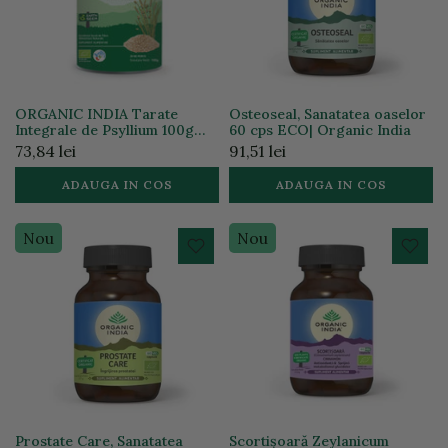
ORGANIC INDIA Tarate
Osteoseal, Sanatatea oaselor
Integrale de Psyllium 100g
60 cps ECO| Organic India
*BIO
73,84 lei
91,51 lei
ADAUGA IN COS
ADAUGA IN COS
Nou
Nou
Prostate Care, Sanatatea
Scortișoară Zeylanicum