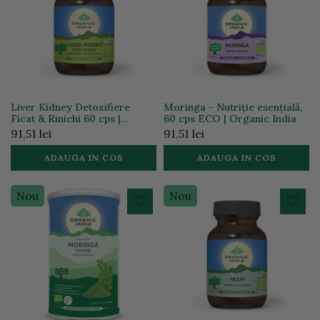
Liver Kidney Detoxifiere
Moringa - Nutriție esențială,
Ficat & Rinichi 60 cps |
60 cps ECO | Organic India
Organic India
91,51 lei
91,51 lei
ADAUGA IN COS
ADAUGA IN COS
Nou
Nou