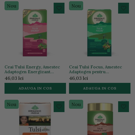
Nou
Nou
Ceai Tulsi Energy, Amestec
Ceai Tulsi Focus, Amestec
Adaptogen Energizant
Adaptogen pentru
Natural, 25pl | Organic India
Concentrare si Sprijin
46,03 lei
46,03 lei
Cognitiv, 25pl | Organic India
ADAUGA IN COS
ADAUGA IN COS
Nou
Nou