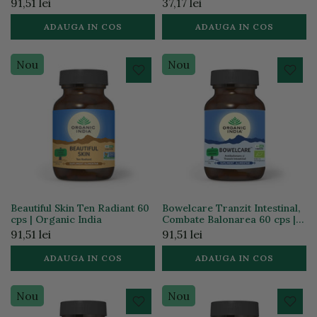
91,51 lei
37,17 lei
India
ADAUGA IN COS
ADAUGA IN COS
Nou
Nou
Beautiful Skin Ten Radiant 60
Bowelcare Tranzit Intestinal,
cps | Organic India
Combate Balonarea 60 cps |
Organic India
91,51 lei
91,51 lei
ADAUGA IN COS
ADAUGA IN COS
Nou
Nou