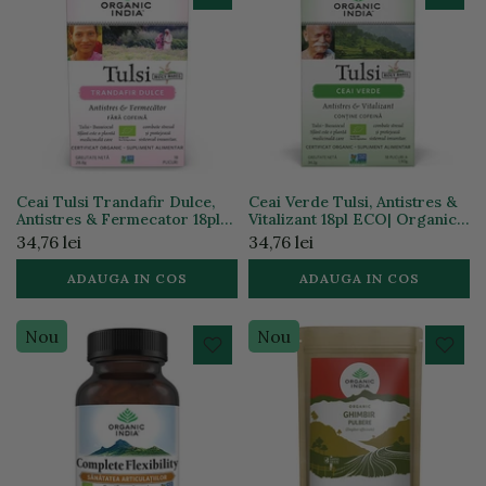
Ceai Tulsi Trandafir Dulce,
Ceai Verde Tulsi, Antistres &
Antistres & Fermecator 18pl
Vitalizant 18pl ECO| Organic
ECO| Organic India
India
34,76 lei
34,76 lei
ADAUGA IN COS
ADAUGA IN COS
Nou
Nou