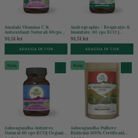
Amalaki Vitamina C &
Andrographis - Respirație &
Antioxidanti Naturali 60cps
Imunitate, 60 cps ECO |
ECO| Organic India
Organic India
91,51 lei
91,51 lei
ADAUGA IN COS
ADAUGA IN COS
Nou
Nou
Ashwagandha Antistres
Ashwagandha Pulbere
Natural 60 cps ECO| Organic
Rădăcină 100% Certificată
India
organic, 100g ECO | Organic