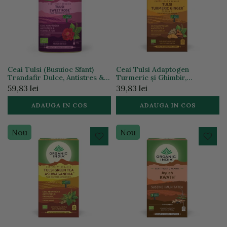
Ceai Tulsi (Busuioc Sfant)
Ceai Tulsi Adaptogen
Trandafir Dulce, Antistres &
Turmeric și Ghimbir,
Fermecator 100g ECO|
25plicuri, ECO | Organic India
59,83 lei
39,83 lei
Organic India
Turmeric
ADAUGA IN COS
ADAUGA IN COS
Nou
Nou