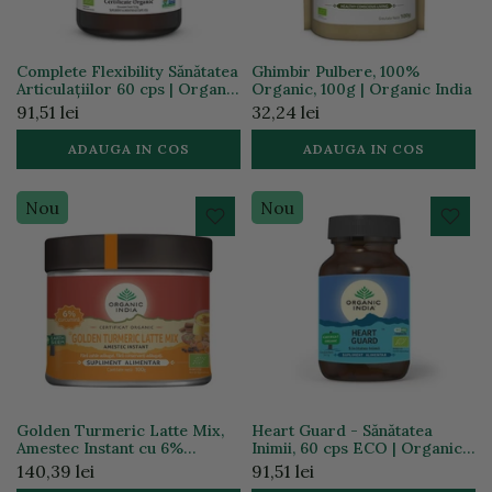
Complete Flexibility Sănătatea
Ghimbir Pulbere, 100%
Articulațiilor 60 cps | Organic
Organic, 100g | Organic India
India
91,51 lei
32,24 lei
ADAUGA IN COS
ADAUGA IN COS
Nou
Nou
Golden Turmeric Latte Mix,
Heart Guard - Sănătatea
Amestec Instant cu 6%
Inimii, 60 cps ECO | Organic
Curcumină Organică, 100g
India
140,39 lei
91,51 lei
ECO | Organic India