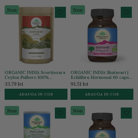
Nou
Nou
ORGANIC INDIA Scortisoara
ORGANIC INDIA Shatavari |
Ceylon Pulbere 100%
Echilibru Hormonal 60 caps
Certificata Organic Fara
*BIO
33,79 lei
91,51 lei
Gluten 100g *BIO
ADAUGA IN COS
ADAUGA IN COS
Nou
Nou