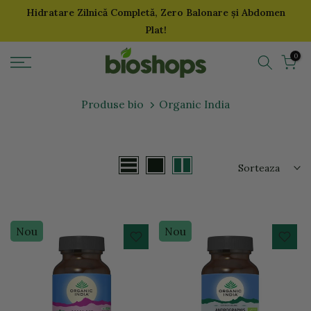
Hidratare Zilnică Completă, Zero Balonare și Abdomen
Sari
Plat!
la
continut
0
Produse bio
Organic India
Sorteaza
Nou
Nou