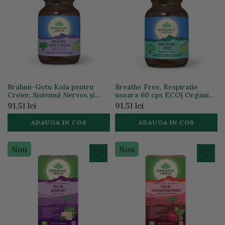
Brahmi-Gotu Kola pentru
Breathe Free, Respiratie
Creier, Sistemul Nervos și
usoara 60 cps ECO| Organic
Deficit de Atenție 60cps |
India
91,51 lei
91,51 lei
Organic India
ADAUGA IN COS
ADAUGA IN COS
Nou
Nou