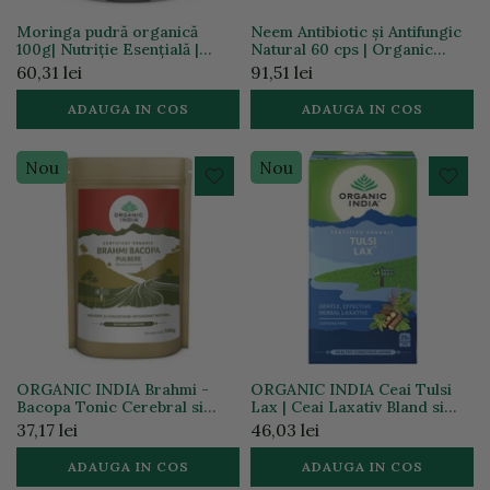
Moringa pudră organică
Neem Antibiotic și Antifungic
100g| Nutriție Esențială |
Natural 60 cps | Organic
Organic India
India
60,31 lei
91,51 lei
ADAUGA IN COS
ADAUGA IN COS
Nou
Nou
ORGANIC INDIA Brahmi -
ORGANIC INDIA Ceai Tulsi
Bacopa Tonic Cerebral si
Lax | Ceai Laxativ Bland si
Memorie Pulbere 100%
Eficient cu Senna 25 plicuri
37,17 lei
46,03 lei
Certificata organic 100g *BIO
*BIO
ADAUGA IN COS
ADAUGA IN COS