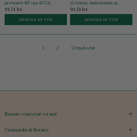
prostatei 60 cps ECO|
(Ceylon), Antioxidant și
Organic India
Glicemie, 60 cps ECO |
91,51 lei
91,51 lei
Organic India
ADAUGA IN COS
ADAUGA IN COS
1
2
Urmatorul
Ramai conectat cu noi
Comanda si livrare