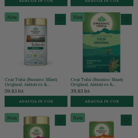
ADAUGA IN COS
ADAUGA IN COS
Nou
Nou
Ceai Tulsi (Busuioc Sfânt)
Ceai Tulsi (Busuioc Sfant)
Original, Antistres &
Original, Antistres &
Energizant 100g ECO|
Energizant 25 plicuri ECO|
59,83 lei
39,83 lei
Organic India
Organic India
ADAUGA IN COS
ADAUGA IN COS
Nou
Nou