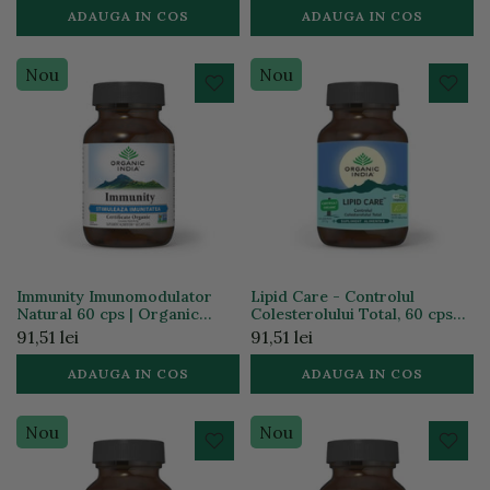
ADAUGA IN COS
ADAUGA IN COS
Nou
Nou
Immunity Imunomodulator
Lipid Care - Controlul
Natural 60 cps | Organic
Colesterolului Total, 60 cps
India
ECO | Organic India
91,51 lei
91,51 lei
ADAUGA IN COS
ADAUGA IN COS
Nou
Nou