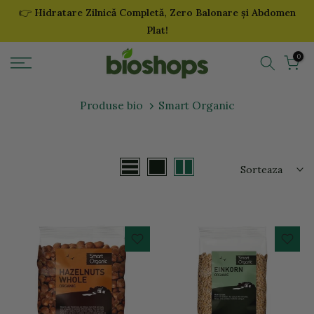
👉
Hidratare Zilnică Completă, Zero Balonare și Abdomen
Sari
Plat!
la
continut
0
Produse bio
Smart Organic
Sorteaza