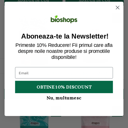
ADAUGA IN COS
ADAUGA IN COS
Aboneaza-te la Newsletter!
Primeste 10% Reducere! Fii primul care afla
despre noile noastre produse si promotiile
disponibile!
Deschide bara laterala
SARE NEAGRA DE HIMALAYA
SARE PURA DE MARE
FINA 250G
FRANCEZA (SARE CELTICA)
FINA 500G
13,15 lei
28,17 lei
OBTINE 10% DISCOUNT
ADAUGA IN COS
ADAUGA IN COS
Nu, multumesc