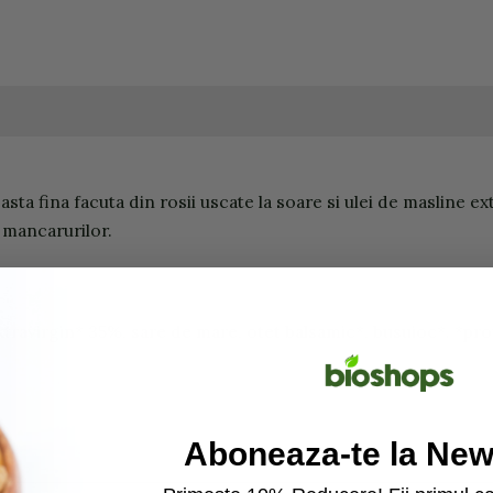
ta fina facuta din rosii uscate la soare si ulei de masline ext
a mancarurilor.
extravirgin* 35%, sare de mare, otet balsamic*, busuioc*. *pro
Aboneaza-te la News