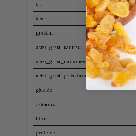
kj:
kcal:
grasimi:
acizi_grasi_saturati:
acizi_grasi_mononesaturati:
acizi_grasi_polisaturati:
glucide:
zaharuri:
fibre:
proteine: