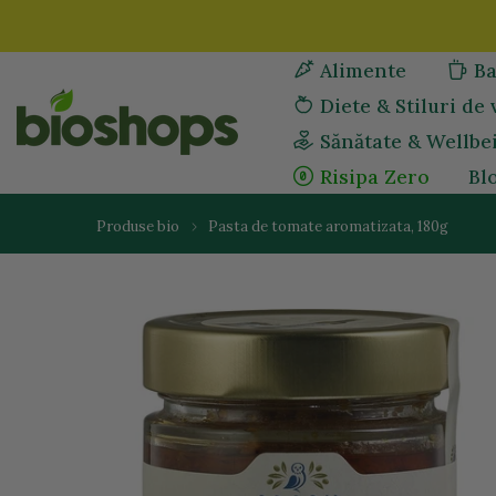
Sari
la
Alimente
Ba
continut
Diete & Stiluri de 
Sănătate & Wellbe
Risipa Zero
Bl
Produse bio
Pasta de tomate aromatizata, 180g