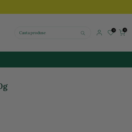
0
0
0g