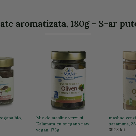
te aromatizata, 180g - S-ar pute
vegana bio,
Mix de masline verzi si
masline verzi
Kalamata cu oregano raw
saramura, 2
39,23 lei
vegan, 175g
33,27 lei