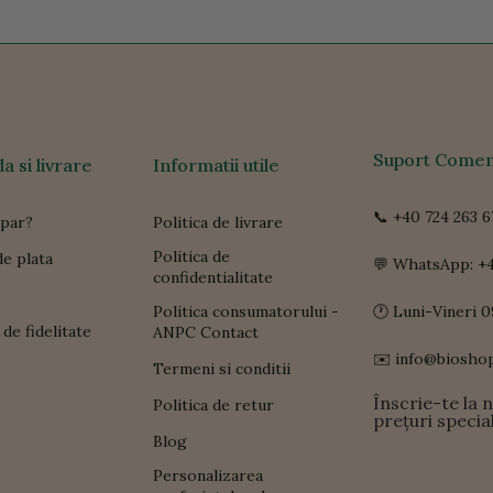
Suport Comen
 si livrare
Informatii utile
📞 +40 724 263 6
par?
Politica de livrare
Politica de
e plata
💬 WhatsApp: +4
confidentialitate
Politica consumatorului -
🕐 Luni-Vineri 0
de fidelitate
ANPC Contact
✉️ info@biosho
Termeni si conditii
Înscrie-te la 
Politica de retur
prețuri specia
Blog
Personalizarea