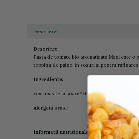
Descriere
Descriere:
Pasta de tomate bio aromatizata Mani este o pas
topping de paine, in sosuri si pentru rafinare
Ingrediente:
rosii uscate la soare* 64,2%, ulei de masline 
Alergeni
urme:
Informatii nutritionale (100g/ ml)
: