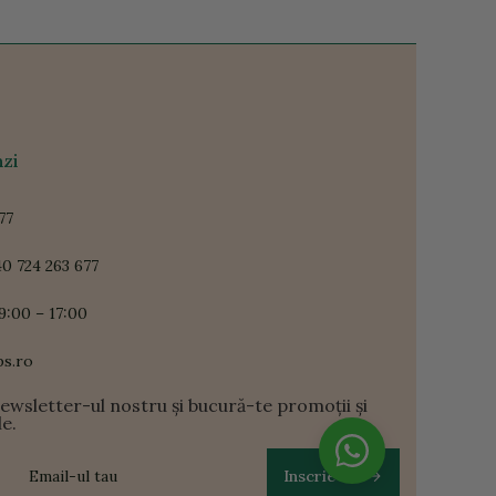
zi
77
0 724 263 677
9:00 – 17:00
ps.ro
newsletter-ul nostru și bucură-te promoții și
le.
Inscrie-te