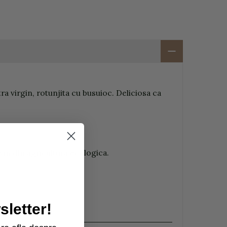
ra virgin, rotunjita cu busuioc. Deliciosa ca
vin din agricultura ecologica.
letter!