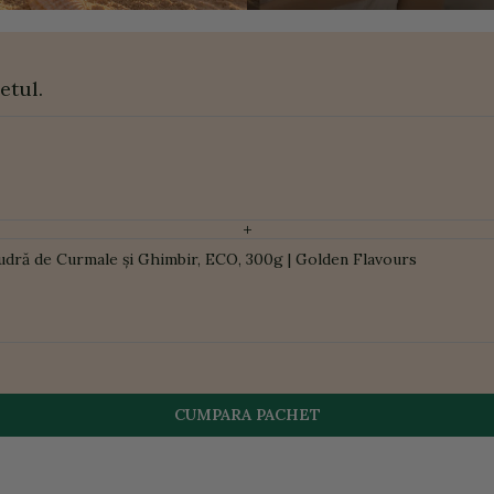
etul.
+
udră de Curmale și Ghimbir, ECO, 300g | Golden Flavours
CUMPARA PACHET