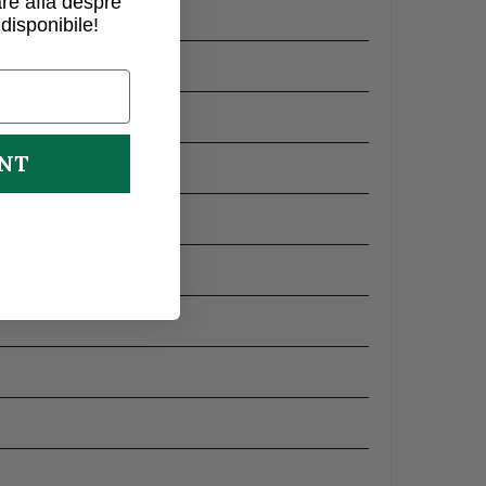
re afla despre
disponibile!
UNT