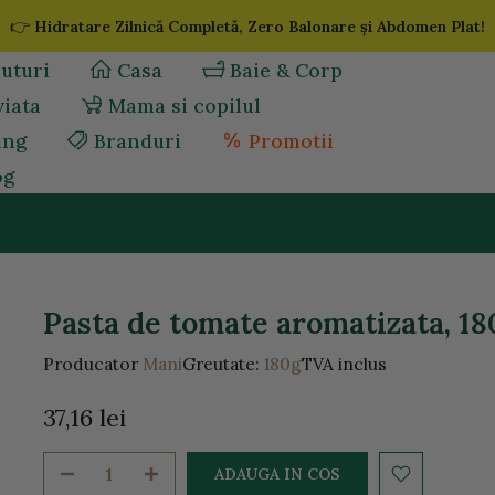
👉
Hidratare Zilnică Completă, Zero Balonare și Abdomen Plat!
uturi
Casa
Baie & Corp
viata
Mama si copilul
ing
Branduri
Promotii
og
Pasta de tomate aromatizata, 18
Producator
Mani
Greutate:
180g
TVA inclus
37,16 lei
ADAUGA IN COS