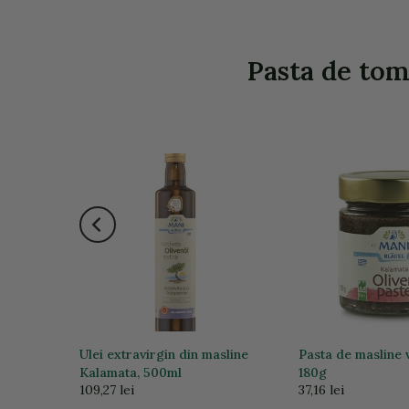
Pasta de toma
-53%
a stoc
ei de
Ulei extravirgin din masline
Pasta de masline 
REDUS
Kalamata, 500ml
180g
109,27 lei
37,16 lei