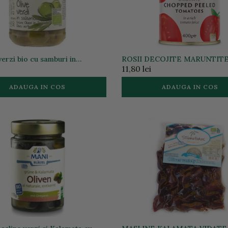
erzi bio cu samburi in
ROSII DECOJITE MARUNTITE
, 310g
400G
11,80 lei
ADAUGA IN COS
ADAUGA IN COS