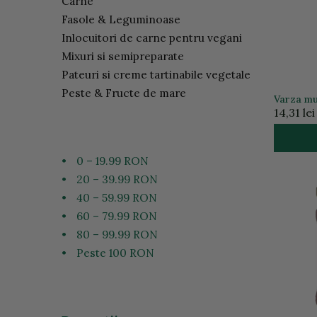
Carne
Fasole & Leguminoase
Inlocuitori de carne pentru vegani
Mixuri si semipreparate
Pateuri si creme tartinabile vegetale
Peste & Fructe de mare
Varza mu
14,31 lei
•
0 – 19.99 RON
•
20 – 39.99 RON
•
40 – 59.99 RON
•
60 – 79.99 RON
•
80 – 99.99 RON
•
Peste 100 RON