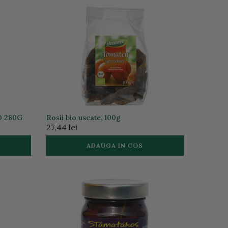
O 280G
Rosii bio uscate, 100g
27,44 lei
ADAUGA IN COS