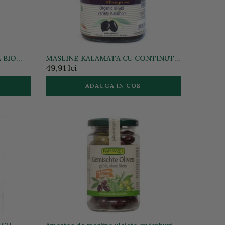
 BIO
MASLINE KALAMATA CU CONTINUT
REDUS DE SARE BIO 290G
49,91 lei
ADAUGA IN COS