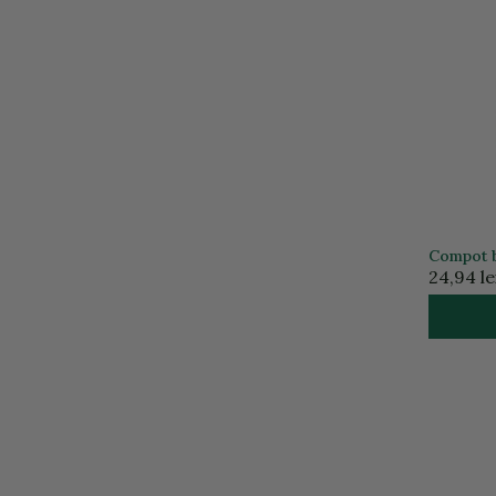
Compot b
24,94 le