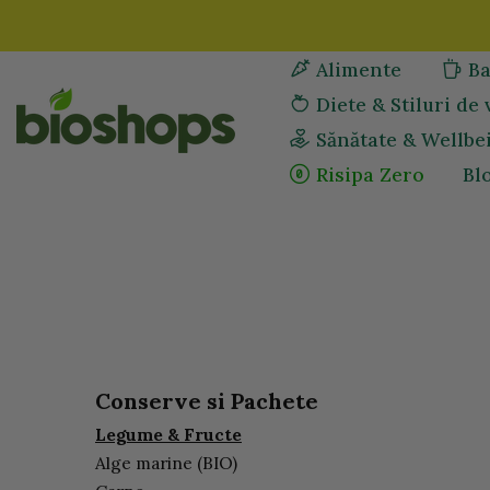
Sari
la
Alimente
Ba
continut
Diete & Stiluri de 
Sănătate & Wellbe
Risipa Zero
Bl
Conserve si Pachete
Legume & Fructe
Alge marine (BIO)