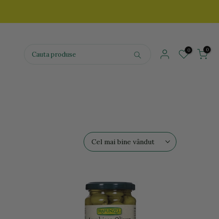
0
0
Cel mai bine vândut