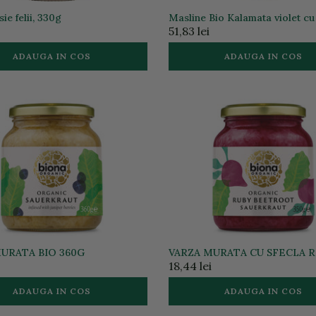
sie felii, 330g
Masline Bio Kalamata violet c
in ulei de masline extravirgin, 
51,83 lei
ADAUGA IN COS
ADAUGA IN COS
URATA BIO 360G
VARZA MURATA CU SFECLA R
BIO 350G
18,44 lei
ADAUGA IN COS
ADAUGA IN COS