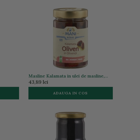
Masline Kalamata in ulei de masline,
280g
43,89 lei
ADAUGA IN COS