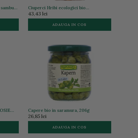
u samburi
Ciuperci Hribi ecologici bio
335g
deshidratate, 20g
43,43 lei
ADAUGA IN COS
OSIE
Capere bio in saramura, 206g
26,85 lei
ADAUGA IN COS