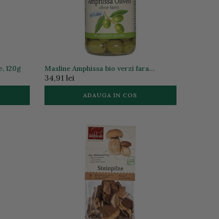
e, 120g
Masline Amphissa bio verzi fara
samburi in saramura, 315g
34,91 lei
ADAUGA IN COS