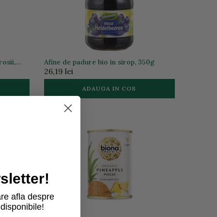
osii,
Afine de padure bio in sirop, 350g
26,19 lei
ADAUGA IN COS
letter!
re afla despre
disponibile!