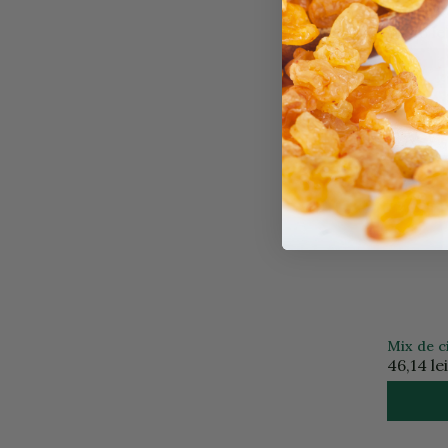
ANGHINA
36,46 le
Mix de ci
deshidra
46,14 lei