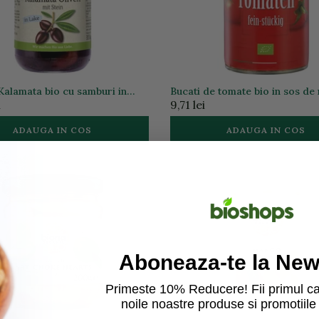
Kalamata bio cu samburi in
Bucati de tomate bio in sos de r
, 335g
400g
i
9,71 lei
ADAUGA IN COS
ADAUGA IN COS
Aboneaza-te la News
Primeste 10% Reducere! Fii primul ca
noile noastre produse si promotiile 