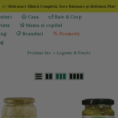
👉
Hidratare Zilnică Completă, Zero Balonare și Abdomen Plat!
uturi
Casa
Baie & Corp
viata
Mama si copilul
ing
Branduri
Promotii
og
Produse bio
Legume & Fructe