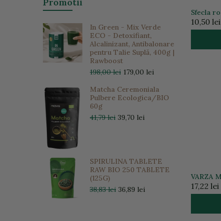
Promotii
Sfecla ro
10,50 lei
In Green - Mix Verde
ECO - Detoxifiant,
Alcalinizant, Antibalonare
pentru Talie Suplă, 400g |
Rawboost
198,00 lei
179,00 lei
Matcha Ceremoniala
Pulbere Ecologica/BIO
60g
41,79 lei
39,70 lei
SPIRULINA TABLETE
RAW BIO 250 TABLETE
VARZA M
(125G)
17,22 lei
38,83 lei
36,89 lei