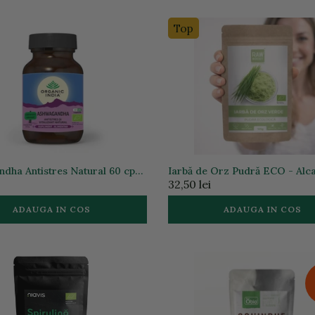
Top
dha Antistres Natural 60 cps
Iarbă de Orz Pudră ECO - Alca
anic India
și Revigorare Organism, 125g |
32,50 lei
Rawboost
ADAUGA IN COS
ADAUGA IN COS