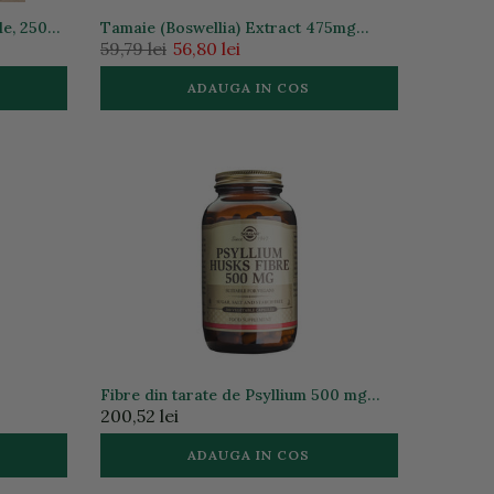
le, 250
Tamaie (Boswellia) Extract 475mg
ism |
60cps vegetale
59,79 lei
56,80 lei
ADAUGA IN COS
Fibre din tarate de Psyllium 500 mg
200 capsule vegetale
200,52 lei
ADAUGA IN COS