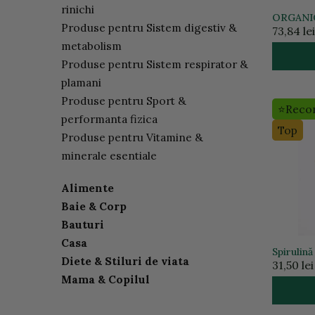
rinichi
ORGANIC 
Produse pentru Sistem digestiv &
Psyllium
73,84 lei
metabolism
Produse pentru Sistem respirator &
plamani
Produse pentru Sport &
⭐Reco
performanta fizica
Top
Produse pentru Vitamine &
minerale esentiale
Alimente
Baie & Corp
Bauturi
Casa
Spirulin
Diete & Stiluri de viata
Imunizan
31,50 lei
Mama & Copilul