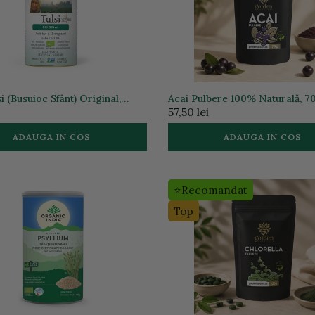
i (Busuioc Sfânt) Original,
Acai Pulbere 100% Naturală, 70
s & Energizant 100g ECO|
Golden Flavours
57,50 lei
India
ADAUGA IN COS
ADAUGA IN COS
⭐Recomandat
Top