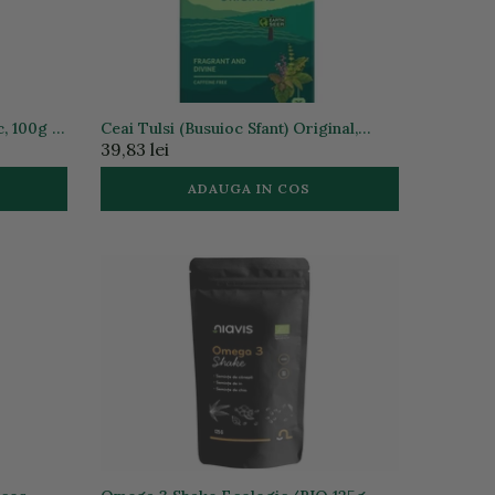
, 100g |
Ceai Tulsi (Busuioc Sfant) Original,
Antistres & Energizant 25 plicuri ECO|
39,83 lei
Organic India
ADAUGA IN COS