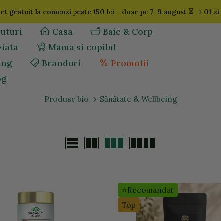
⏳
t gratuit la comenzi peste 150 lei - doar pe 7-9 august
01 zi
uturi
Casa
Baie & Corp
viata
Mama si copilul
ing
Branduri
Promotii
og
Produse bio
Sănătate & Wellbeing
⭐Recomandat
Top