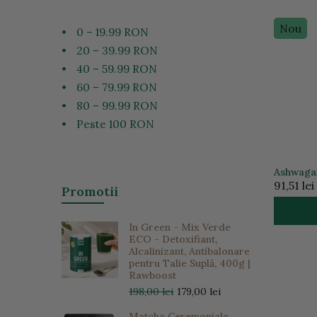
Nou
•
0 – 19.99 RON
•
20 – 39.99 RON
•
40 – 59.99 RON
•
60 – 79.99 RON
•
80 – 99.99 RON
•
Peste 100 RON
Ashwagan
ECO| Org
91,51 lei
Promotii
In Green - Mix Verde
ECO - Detoxifiant,
Alcalinizant, Antibalonare
pentru Talie Suplă, 400g |
Rawboost
198,00 lei
179,00 lei
Matcha Ceremoniala