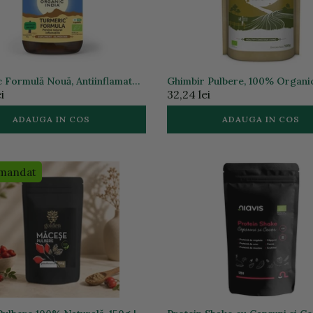
 Formulă Nouă, Antiinflamator
Ghimbir Pulbere, 100% Organic
60 cps | Organic India
Organic India
i
32,24 lei
ADAUGA IN COS
ADAUGA IN COS
mandat