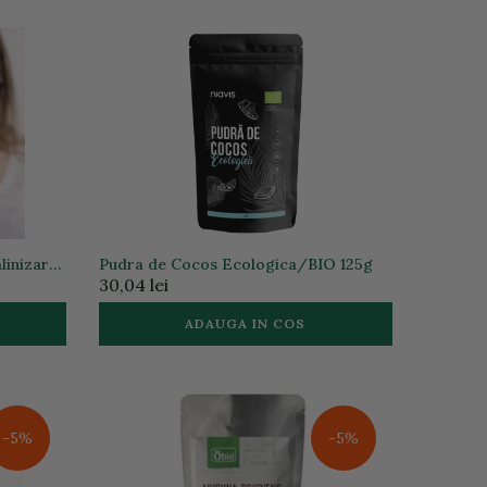
linizare
Pudra de Cocos Ecologica/BIO 125g
30,04 lei
ADAUGA IN COS
-5%
-5%