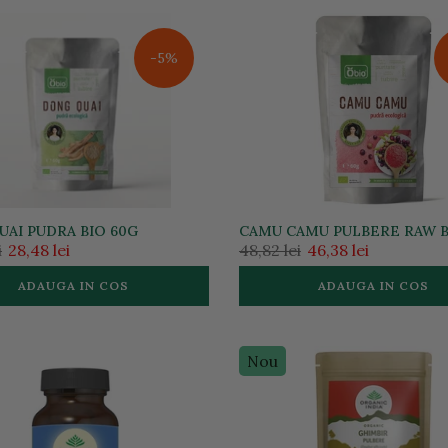
-5%
AI PUDRA BIO 60G
CAMU CAMU PULBERE RAW B
i
28,48 lei
48,82 lei
46,38 lei
ADAUGA IN COS
ADAUGA IN COS
Nou