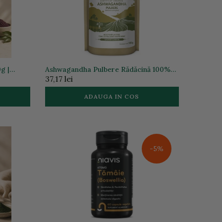
g |
Ashwagandha Pulbere Rădăcină 100%
Certificată organic, 100g ECO |
37,17 lei
Organic India
ADAUGA IN COS
-5%