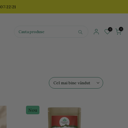
 07:22:19
0
0
Cel mai bine vândut
Nou