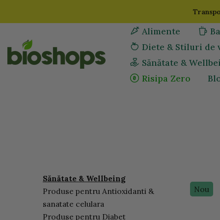
Sari
Transpor
la
Alimente
Ba
continut
Diete & Stiluri de 
Sănătate & Wellbe
Risipa Zero
Bl
Sănătate & Wellbeing
Nou
Produse pentru Antioxidanti &
sanatate celulara
Produse pentru Diabet