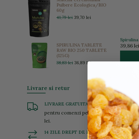
Pulbere Ecologica/BIO
60g
41,79 lei
39,70 lei
Spirulin
SPIRULINA TABLETE
39,86 le
RAW BIO 250 TABLETE
(125G)
38,83 lei
36,89 lei
Livrare si retur
LIVRARE GRATUITA
pentru comenzi peste 200
lei.
14 ZILE DREPT DE RETUR