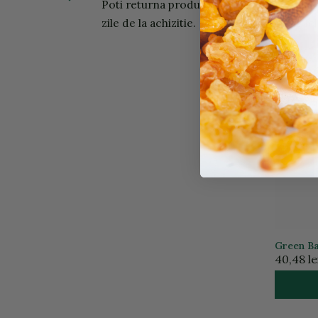
Poti returna produsele in 14
SEMINT
BIO 200
42,12 lei
zile de la achizitie.
Green Ba
40,48 le