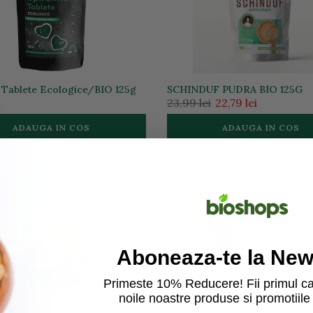
a Tablete Ecologice/BIO 125g
SCHINDUF PUDRA BIO 125G
i
23,99 lei
22,79 lei
ADAUGA IN COS
ADAUGA IN COS
Aboneaza-te la News
Primeste 10% Reducere! Fii primul ca
noile noastre produse si promotiile 