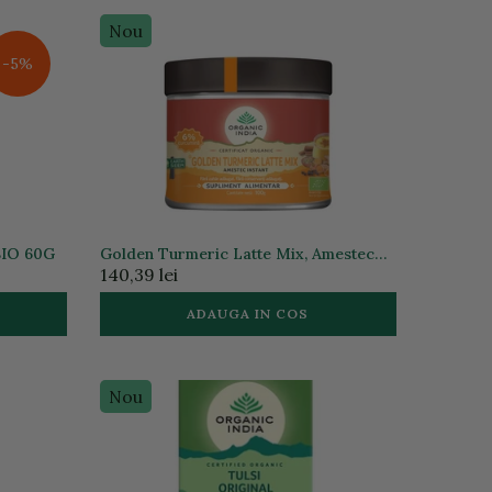
Nou
-5%
IO 60G
Golden Turmeric Latte Mix, Amestec
Instant cu 6% Curcumină Organică,
140,39 lei
100g ECO | Organic India
ADAUGA IN COS
Nou