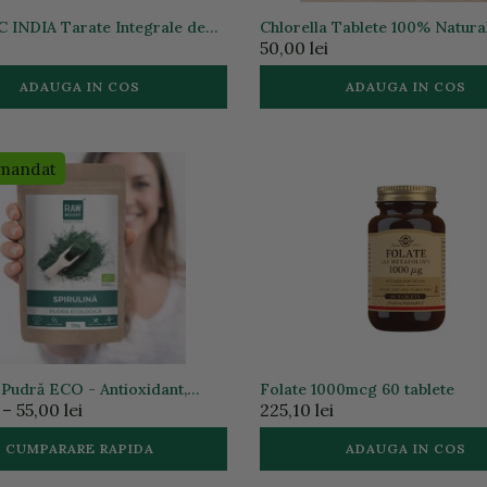
INDIA Tarate Integrale de
Chlorella Tablete 100% Natura
 100g *BIO
tablete, Detoxifiere si Metabol
50,00 lei
Golden Flavours
ADAUGA IN COS
ADAUGA IN COS
mandat
ă Pudră ECO - Antioxidant,
Folate 1000mcg 60 tablete
t, Antiinflamator | Rawboost
 – 55,00 lei
225,10 lei
CUMPARARE RAPIDA
ADAUGA IN COS