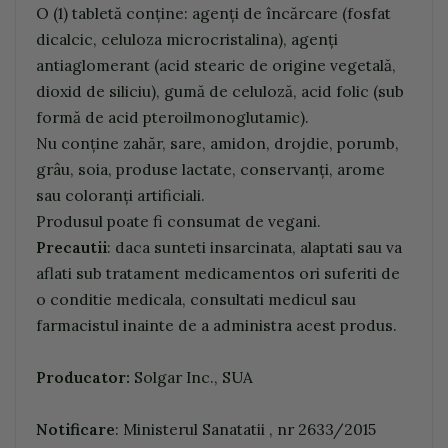
O (1) tabletă conține: agenți de încărcare (fosfat
dicalcic, celuloza microcristalina), agenți
antiaglomerant (acid stearic de origine vegetală,
dioxid de siliciu), gumă de celuloză, acid folic (sub
formă de acid pteroilmonoglutamic).
Nu conține zahăr, sare, amidon, drojdie, porumb,
grâu, soia, produse lactate, conservanți, arome
sau coloranți artificiali.
Produsul poate fi consumat de vegani.
Precautii
: daca sunteti insarcinata, alaptati sau va
aflati sub tratament medicamentos ori suferiti de
o conditie medicala, consultati medicul sau
farmacistul inainte de a administra acest produs.
Producator:
Solgar Inc., SUA
Notificare
: Ministerul Sanatatii , nr 2633/2015