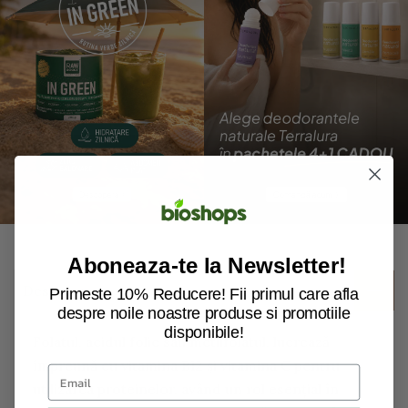
Aboneaza-te la Newsletter!
Descriere
Primeste 10% Reducere! Fii primul care afla
despre noile noastre produse si promotiile
disponibile!
Folatul, acidul folic sau metilfolatul, lucrează
împreună cu vitamina B12 și vitamina C pentru
utilizarea proteinelor, având un rol esențial în