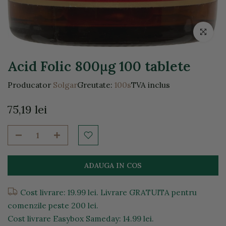
Click pentr
Acid Folic 800μg 100 tablete
Producator
Solgar
Greutate:
100s
TVA inclus
75,19 lei
ADAUGA IN COS
Cost livrare: 19.99 lei. Livrare GRATUITA pentru
comenzile peste 200 lei.
Cost livrare Easybox Sameday: 14.99 lei.