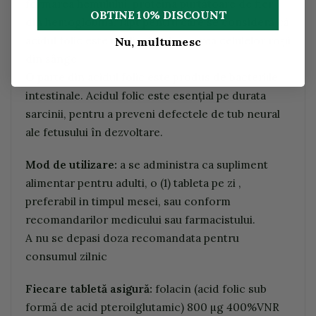
formarea hemulului, proteina purtătoare de fier
OBTINE 10% DISCOUNT
din hemoglobină, fapt pentru care se consideră că
acidul folic este implicat în formarea celulelor roșii
Nu, multumesc
din sânge.
O parte din acidul folic este produs de bacteriile
intestinale. Acidul folic este esențial pe durata
sarcinii, pentru a preveni defectele de tub neural
ale fetusului în dezvoltare.
Mod de utilizare:
a se administra ca supliment
alimentar pentru adulti, o (1) tableta pe zi ,
preferabil in timpul mesei, sau conform
recomandarilor medicului sau farmacistului.
A nu se depasi doza recomandata pentru
consumul zilnic
Fiecare tabletă asigură:
folacin (acid folic sub
formă de acid pteroilglutamic) 800 µg 400%VNR