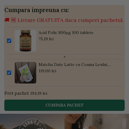
Cumpara impreuna cu:
🚚 🆓 Livrare GRATUITA daca cumperi pachetul.
Acid Folic 800μg 100 tablete
75,19 lei
+
Matcha Date Latte cu Coama Leului,
Pudră de Curmale și Ghimbir, ECO, 300g
119,00 lei
| Golden Flavours
Pret pachet
194,19 lei
CUMPARA PACHET