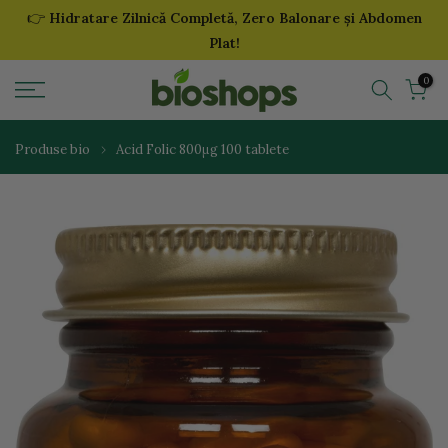
👉
Hidratare Zilnică Completă, Zero Balonare și Abdomen
Sari
Plat!
la
continut
0
Produse bio
Acid Folic 800μg 100 tablete