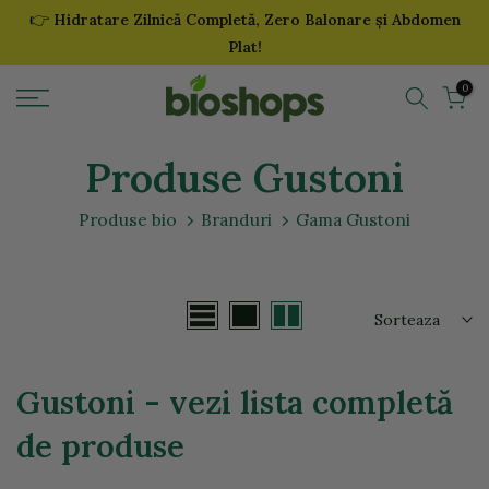
👉
Hidratare Zilnică Completă, Zero Balonare și Abdomen
Sari
Plat!
la
continut
0
Produse Gustoni
Produse bio
Branduri
Gama Gustoni
Sorteaza
Gustoni - vezi lista completă
de produse