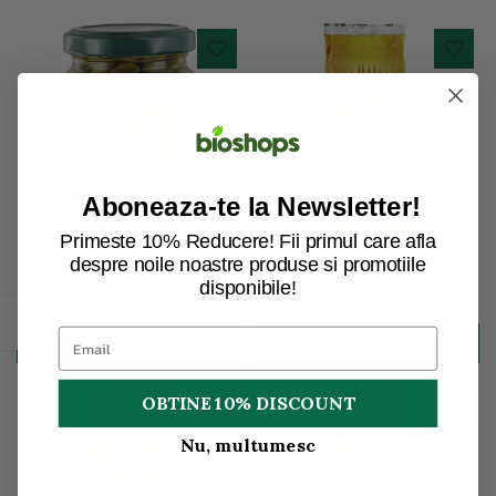
Aboneaza-te la Newsletter!
Primeste 10% Reducere! Fii primul care afla
despre noile noastre produse si promotiile
Capere in saramura, 140g
Biscuiti Crocanti cu Tomate si
Oregano, 250g
disponibile!
20,36 lei
16,75 lei
Deschide bara laterala
ADAUGA IN COS
ADAUGA IN COS
OBTINE 10% DISCOUNT
Nu, multumesc
-3%