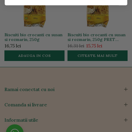
Lipsa stoc
Biscuiti bio crocanti cu susan
Biscuiti bio crocanti cu susan
si rozmarin, 250g
si rozmarin, 250g PRET
REDUS
16,75 lei
16,31 lei
15,75 lei
ADAUGA IN COS
CITESTE MAI MULT
Ramai conectat cu noi
Comanda si livrare
Informatii utile