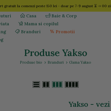
⏳
t gratuit la comenzi peste 150 lei - doar pe 7-9 august
00 zi
uturi
Casa
Baie & Corp
viata
Mama si copilul
ing
Branduri
Promotii
og
Produse Yakso
Produse bio
Branduri
Gama Yakso
Yakso - vezi