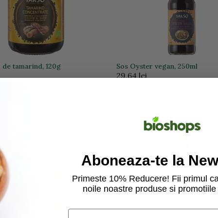
o de tamarind, 120g
Sos Oyster vegan, 250ml
i
29,64 lei
ADAUGA IN COS
ADAUGA IN COS
Aboneaza-te la News
Primeste 10% Reducere! Fii primul ca
noile noastre produse si promotiile 