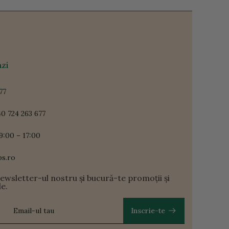
zi
77
0 724 263 677
9:00 – 17:00
ps.ro
newsletter-ul nostru și bucură-te promoții și
le.
Inscrie-te