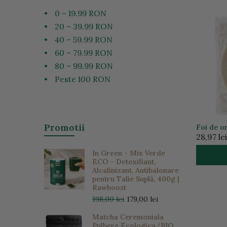
•
0 – 19.99 RON
•
20 – 39.99 RON
•
40 – 59.99 RON
•
60 – 79.99 RON
•
80 – 99.99 RON
•
Peste 100 RON
Promotii
Foi de or
28,97 lei
In Green - Mix Verde
ECO - Detoxifiant,
Alcalinizant, Antibalonare
pentru Talie Suplă, 400g |
Rawboost
198,00 lei
179,00 lei
Matcha Ceremoniala
Pulbere Ecologica/BIO