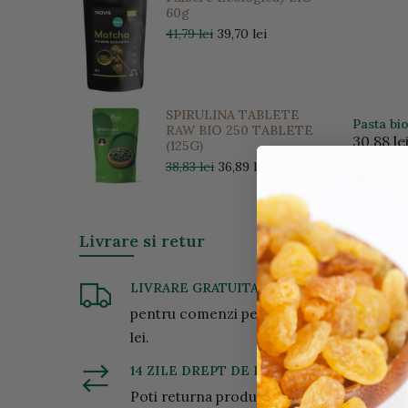
60g
41,79 lei
39,70 lei
SPIRULINA TABLETE
Pasta bi
RAW BIO 250 TABLETE
30,88 le
(125G)
38,83 lei
36,89 lei
Livrare si retur
LIVRARE GRATUITA
pentru comenzi peste 200
lei.
14 ZILE DREPT DE RETUR
Poti returna produsele in 14