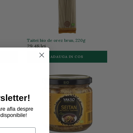
Taitei bio de orez brun, 220g
29,48 lei
ADAUGA IN COS
letter!
re afla despre
disponibile!