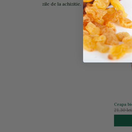
zile de la achizitie.
Ceapa bio
23,00 le
Ceapa bi
21,30 lei