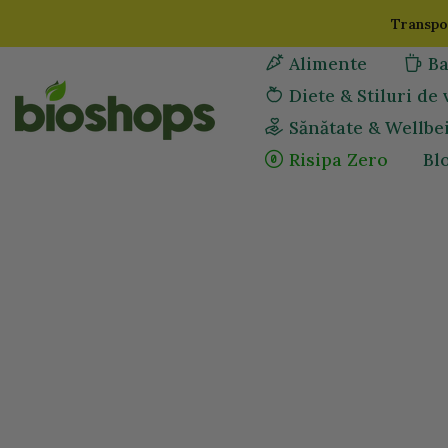
Sari
Transpor
la
Alimente
Ba
continut
Diete & Stiluri de 
Sănătate & Wellbe
Risipa Zero
Bl