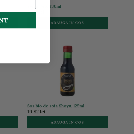
Seitan bio, 330ml
31,13 lei
UNT
ADAUGA IN COS
Sos bio de soia Shoyu, 125ml
19,82 lei
ADAUGA IN COS