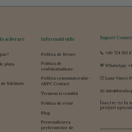
Suport Comen
 si livrare
Informatii utile
📞 +40 724 263 6
par?
Politica de livrare
Politica de
e plata
💬 WhatsApp: +4
confidentialitate
Politica consumatorului -
🕐 Luni-Vineri 0
de fidelitate
ANPC Contact
✉️ info@biosho
Termeni si conditii
Înscrie-te la 
Politica de retur
prețuri specia
Blog
Personalizarea
preferintelor de