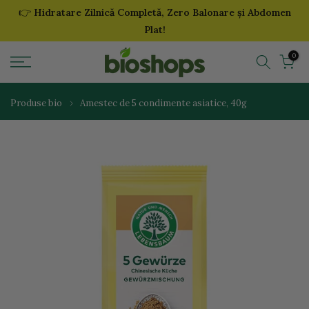
👉
Hidratare Zilnică Completă, Zero Balonare și Abdomen
Sari
Plat!
la
continut
0
Produse bio
Amestec de 5 condimente asiatice, 40g