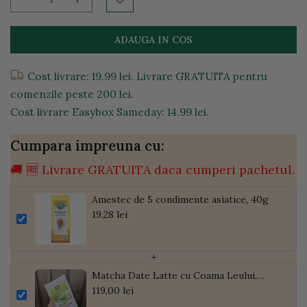
ADAUGA IN COS
Cost livrare: 19.99 lei. Livrare GRATUITA pentru
comenzile peste 200 lei.
Cost livrare Easybox Sameday: 14.99 lei.
Cumpara impreuna cu:
🚚 🆓 Livrare GRATUITA daca cumperi pachetul.
Amestec de 5 condimente asiatice, 40g
19,28 lei
+
Matcha Date Latte cu Coama Leului,
Pudră de Curmale și Ghimbir, ECO, 300g
119,00 lei
| Golden Flavours