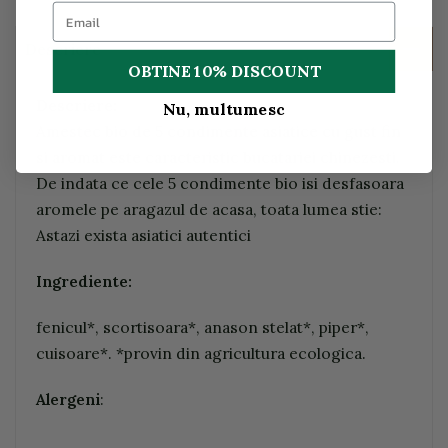
Descriere
OBTINE 10% DISCOUNT
Descriere:
Nu, multumesc
Amestec bio de 5 condimente asiatice cu gust fin
si aromat este caracteristic bucatariei chinezesti.
De indata ce cele 5 condimente bio isi desfasoara
aromele pe aragazul de acasa, toata lumea stie:
Astazi exista asiatici autentici
Ingrediente:
fenicul*, scortisoara*, anason stelat*, piper*,
cuisoare*. *provin din agricultura ecologica.
Alergeni
: