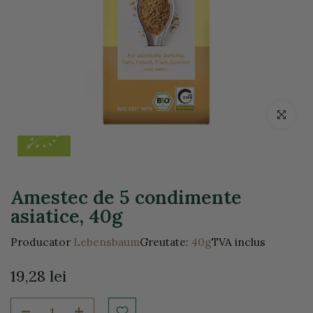
Click pentr
Amestec de 5 condimente
asiatice, 40g
Producator
Lebensbaum
Greutate:
40g
TVA inclus
19,28 lei