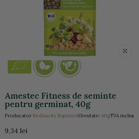
Click pentr
Amestec Fitness de seminte
pentru germinat, 40g
Producator
BioSnacky Rapunzel
Greutate:
40g
TVA inclus
9,34 lei