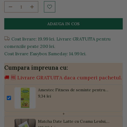
ADAUGA IN COS
Cost livrare: 19.99 lei. Livrare GRATUITA pentru
comenzile peste 200 lei.
Cost livrare Easybox Sameday: 14.99 lei.
Cumpara impreuna cu:
🚚 🆓 Livrare GRATUITA daca cumperi pachetul.
Amestec Fitness de seminte pentru
germinat, 40g
9,34 lei
+
Matcha Date Latte cu Coama Leului,