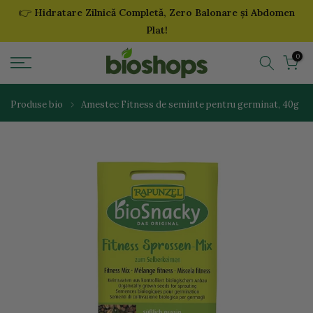
👉
Hidratare Zilnică Completă, Zero Balonare și Abdomen
Sari
Plat!
la
continut
0
Produse bio
Amestec Fitness de seminte pentru germinat, 40g