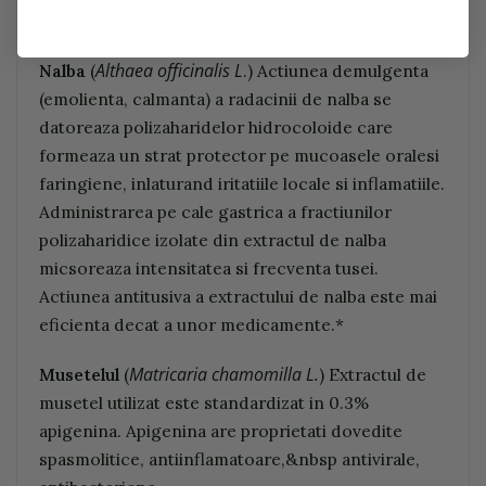
poliflora au actiune calmanta.
Althaea officinalis L
Nalba
(
.) Actiunea demulgenta
(emolienta, calmanta) a radacinii de nalba se
datoreaza polizaharidelor hidrocoloide care
formeaza un strat protector pe mucoasele oralesi
faringiene, inlaturand iritatiile locale si inflamatiile.
Administrarea pe cale gastrica a fractiunilor
polizaharidice izolate din extractul de nalba
micsoreaza intensitatea si frecventa tusei.
Actiunea antitusiva a extractului de nalba este mai
eficienta decat a unor medicamente.*
Matricaria chamomilla L.
Musetelul
(
)
Extractul de
musetel utilizat este standardizat in 0.3%
apigenina. Apigenina are proprietati dovedite
spasmolitice, antiinflamatoare,&nbsp antivirale,