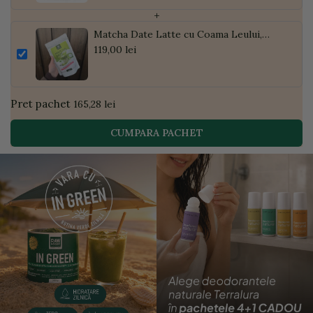
+
Matcha Date Latte cu Coama Leului,
Pudră de Curmale și Ghimbir, ECO, 300g
119,00 lei
| Golden Flavours
Pret pachet
165,28 lei
CUMPARA PACHET