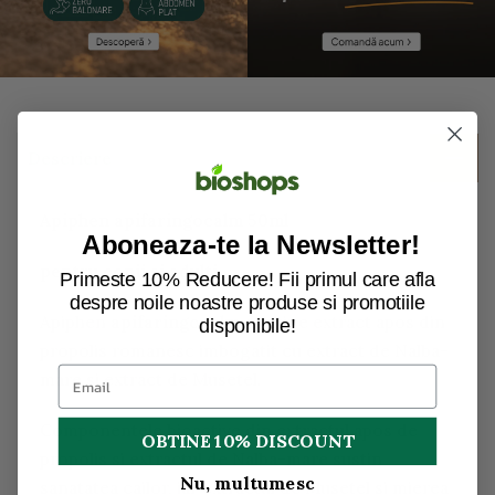
Descriere
Apiphen apifaringocalm 50ml
Aboneaza-te la Newsletter!
pentru copii si adulti
Primeste 10% Reducere! Fii primul care afla
despre noile noastre produse si promotiile
Apiphen
apifaringocalm
contine extract apos din
disponibile!
propolis romanesc imbogatit cu extract de Nalba-
mare si extract de Musetel.
Componentele bioactive din extractul apos de
OBTINE 10% DISCOUNT
propolis si extractul de Nalba-mare sustin
Nu, multumesc
sanatatea cailor, iar extractul de Musetel si mierea