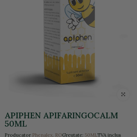
Click pentr
APIPHEN APIFARINGOCALM
50ML
Producator
Phenalex, RO
Greutate:
50ML
TVA inclus