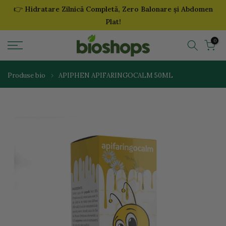
👉
Hidratare Zilnică Completă, Zero Balonare și Abdomen
Sari
Plat!
la
continut
0
Produse bio
APIPHEN APIFARINGOCALM 50ML