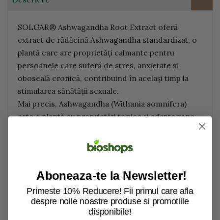
SOLGAR® Ashwagandha Root Extract oferă
extract de rădăcină Ashwagandha standardizat, o
plantă care are proprietăți calmante pentru
persoanele care suferă de stres, anxietate și
oboseală cronică, contribuind în același timp la
stimularea sănătății sexuale.
Mai precis, Ashwagandha (Withania somnifera)
este o plantă cu proprietăți tonice și adaptogene.
Printre elementele sale vegetale, cele mai studiate
sunt whenololidele, care au acțiune
antimicrobiană, antifungică, puternic
antiinflamatorie, precum și acțiune
Aboneaza-te la Newsletter!
hepatoprotectoare împotriva elementelor chimic
Primeste 10% Reducere! Fii primul care afla
toxice.
despre noile noastre produse si promotiile
De asemenea, datorită acțiunii sale, contribuie la
disponibile!
funcționarea sistemului imunitar.