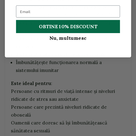
Ashwagandha (Withania somnifera) care conține
extract de rădăcină Ashwagandha din SOLGAR®:
Ajută la combaterea stresului și a anxietății
OBTINE 10% DISCOUNT
intense
Nu, multumesc
Ajută la ameliorarea senzației de oboseală
cronică
Ajută la stimularea performanței sexuale
Îmbunătățește funcționarea normală a
sistemului imunitar
Este ideal pentru
:
Persoane cu ritmuri de viață intense și niveluri
ridicate de stres sau anxietate
Persoane care prezintă niveluri ridicate de
oboseală
Oamenii care doresc să își îmbunătățească
sănătatea sexuală