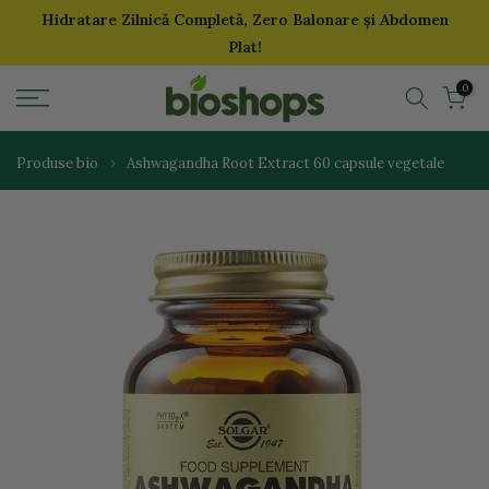
Hidratare Zilnică Completă, Zero Balonare și Abdomen
Sari
Plat!
la
continut
0
Produse bio
Ashwagandha Root Extract 60 capsule vegetale