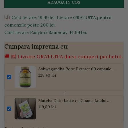
ADAUGA IN COS
Cost livrare: 19.99 lei. Livrare GRATUITA pentru
comenzile peste 200 lei.
Cost livrare Easybox Sameday: 14.99 lei.
Cumpara impreuna cu:
🚚 🆓 Livrare GRATUITA daca cumperi pachetul.
Ashwagandha Root Extract 60 capsule
vegetale
228,40 lei
+
Matcha Date Latte cu Coama Leului,
Pudră de Curmale și Ghimbir, ECO, 300g
119,00 lei
| Golden Flavours