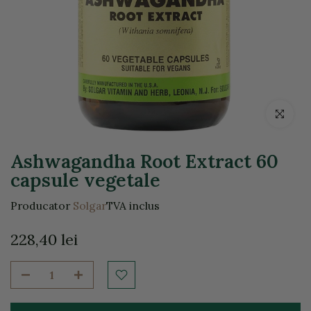
Click pentr
Ashwagandha Root Extract 60
capsule vegetale
Producator
Solgar
TVA inclus
228,40 lei