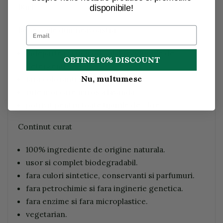
18ml
disponibile!
Beneficiile dumneavoastra
indeparteaza in mod fiabil reziduurile de
OBTINE 10% DISCOUNT
detergenti
fara coloranti sau conservanti
Nu, multumesc
rufe moi care miros a lavanda
potrivit pentru toate tipurile de fibre
Continut curat
100% ingrediente de origine naturala.
usor si complet biodegradabil.
fara culori sintetice, conservanti si parfumuri.
fara petrochimie si fara inginerie genetica.
fara enzime si fara microplastice.
vegetarian.