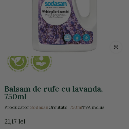
Click pentr
Balsam de rufe cu lavanda,
750ml
Producator
Sodasan
Greutate:
750ml
TVA inclus
21,17 lei