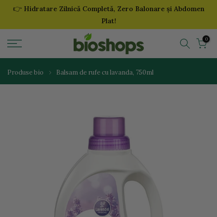
👉
Hidratare Zilnică Completă, Zero Balonare și Abdomen
Sari
Plat!
la
continut
0
Produse bio
Balsam de rufe cu lavanda, 750ml