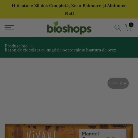
Hidratare Zilnică Completă, Zero Balonare și Abdomen
Sari
Plat!
la
continut
0
Produse bio
Baton de ciocolata cu migdale portocale si bautura de orez
Lipsa stoc