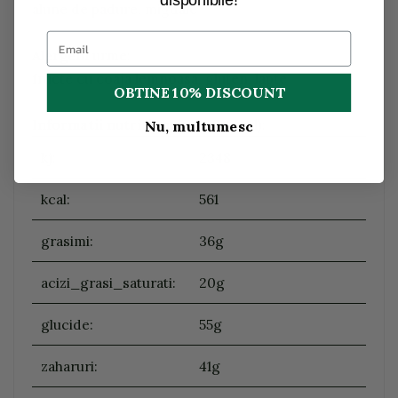
alune de padure, migdale
Alergeni
urme:
fructe cu coaja lemnoasa, gluten, lapte
OBTINE 10% DISCOUNT
Informatii nutritionale (100g/ ml)
:
Nu, multumesc
kj:
2348
kcal:
561
grasimi:
36g
acizi_grasi_saturati:
20g
glucide:
55g
zaharuri:
41g