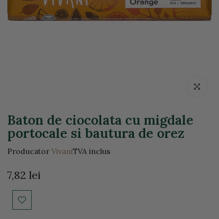
Click pentr
Baton de ciocolata cu migdale
portocale si bautura de orez
Producator
Vivani
TVA inclus
7,82 lei