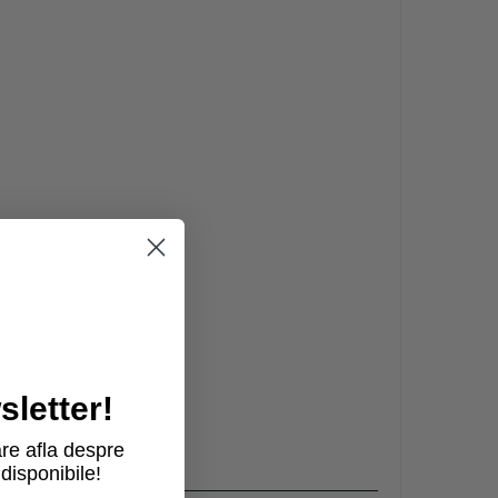
letter!
re afla despre
disponibile!