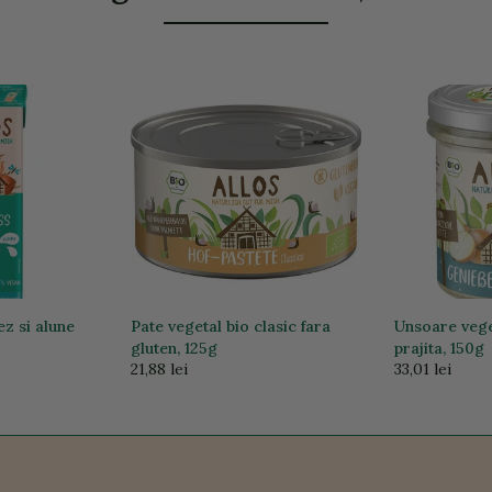
ez si alune
Pate vegetal bio clasic fara
Unsoare vege
L
gluten, 125g
prajita, 150g
21,88 lei
33,01 lei