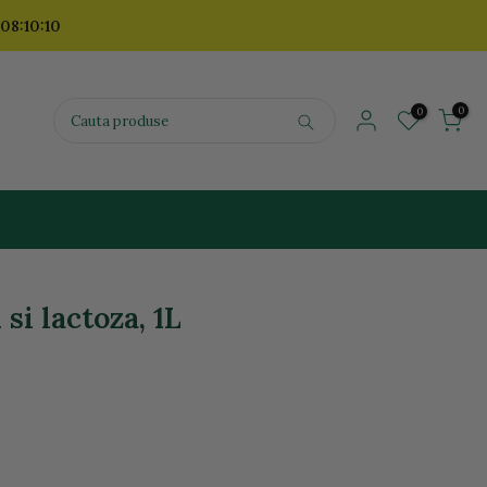
 08:10:09
0
0
si lactoza, 1L