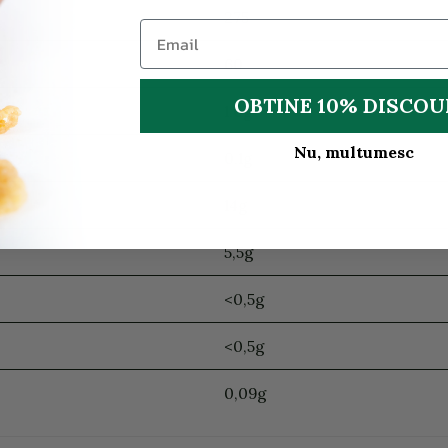
275
60
OBTINE 10% DISCO
1,0g
Nu, multumesc
0,1g
14g
5,5g
<0,5g
<0,5g
0,09g