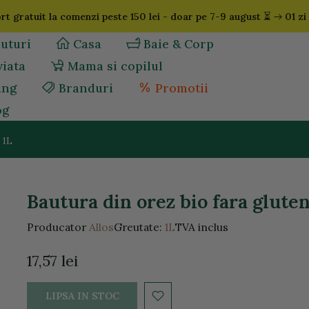
⏳
t gratuit la comenzi peste 150 lei - doar pe 7-9 august
01 zi
uturi
Casa
Baie & Corp
viata
Mama si copilul
ing
Branduri
Promotii
og
, 1L
Bautura din orez bio fara gluten 
Producator
Allos
Greutate:
1L
TVA inclus
17,57 lei
LIPSA IN STOC