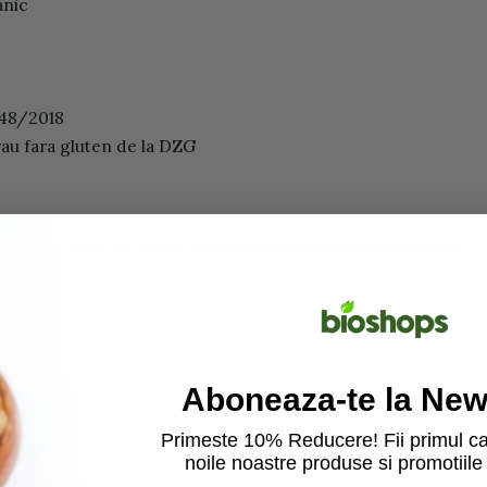
anic
848/2018
grau fara gluten de la DZG
t la rece, sare de mare. *provin din agricultura ecologica.
Aboneaza-te la News
Primeste 10% Reducere! Fii primul ca
noile noastre produse si promotiile 