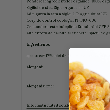
Ponderea ingredientelor organice: 100% org
Sigiliul de stat: Sigla organica a UE
Adaugarea la tara a siglei UE: Agricultura UE
Corp de control ecologic: IT-BIO-006
Ce standard este indeplinit: Standardul CEE 
Alte criterii de calitate si etichete: Spicul de 
Ingrediente:
apa, orez* 17%, ulei de floarea-soarelui* presa
Alergeni
:
Alergeni
urme:
Informatii nutritionale (100g/ ml)
: