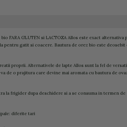
z bio FARA GLUTEN si LACTOZA Allos este exact alternativa pot
ala pentru gatit si coacere. Bautura de orez bio este deosebit
eatii proprii. Alternativele de lapte Allos sunt la fel de versa
-va de o prajitura care devine mai aromata cu bautura de ova
tra la frigider dupa deschidere si a se consuma in termen de 3
ale: diferite tari