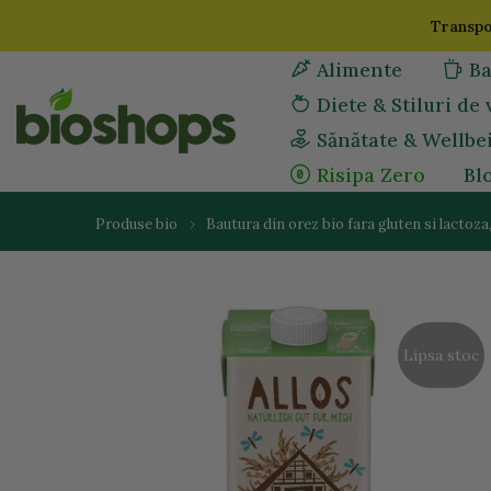
Sari
Transpor
la
Alimente
Ba
continut
Diete & Stiluri de 
Sănătate & Wellbe
Risipa Zero
Bl
Produse bio
Bautura din orez bio fara gluten si lactoza
Lipsa stoc