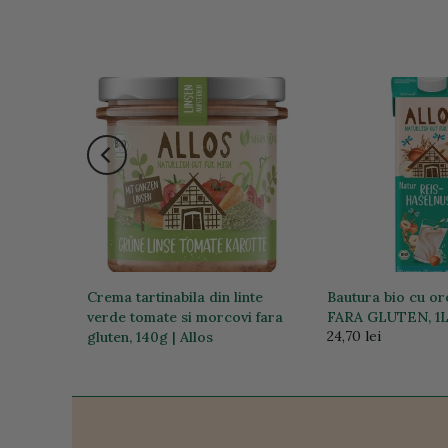
-28%
a stoc
eapa si
Crema tartinabila din linte
Bautura bio cu or
135g
verde tomate si morcovi fara
FARA GLUTEN, 1
24,70 lei
gluten, 140g | Allos
23,18 lei