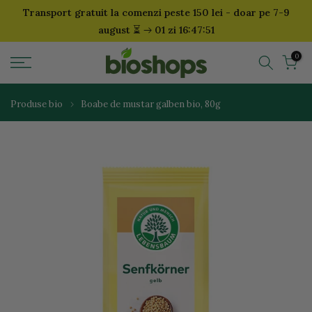
Transport gratuit la comenzi peste 150 lei - doar pe 7-9
Sari
⏳
august
01 zi 16:47:51
la
continut
0
Produse bio
Boabe de mustar galben bio, 80g