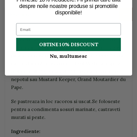
despre noile noastre produse si promotiile
disponibile!
Descriere
Descriere:
Mustarul nostru are un gust usor de nuci, care
OBTINE 10% DISCOUNT
dupa un moment explodeaza in gura intr-un gust
picant. Cunoscut pentru mai mult de 3.000 de ani
Nu, multumesc
ca condiment, mustarul din Evul Mediu a inspirat
atat de mult Papa Ioan al XXII-lea ca la numit pe
nepotul sau Mustard Keeper, Grand Moutardier du
Pape.
Se pastreaza in loc racoros si uscat.Se foloseste
pentru a condimenta sosuri marinate, castraveti
murati si peste.
Ingrediente: