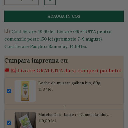
ADAUGA IN COS
Cost livrare: 19.99 lei. Livrare GRATUITA pentru
comenzile peste 150 lei (
promotie 7-9 august
).
Cost livrare Easybox Sameday: 14.99 lei.
Cumpara impreuna cu:
🚚 🆓 Livrare GRATUITA daca cumperi pachetul.
Boabe de mustar galben bio, 80g
11,87 lei
+
Matcha Date Latte cu Coama Leului,
Pudră de Curmale și Ghimbir, ECO, 300g
119,00 lei
| Golden Flavours