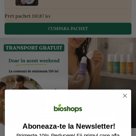
Pret pachet
130,87 lei
CUMPARA PACHET
Aboneaza-te la Newsletter!
Primeste 10% Reducere! Fii primul care afla