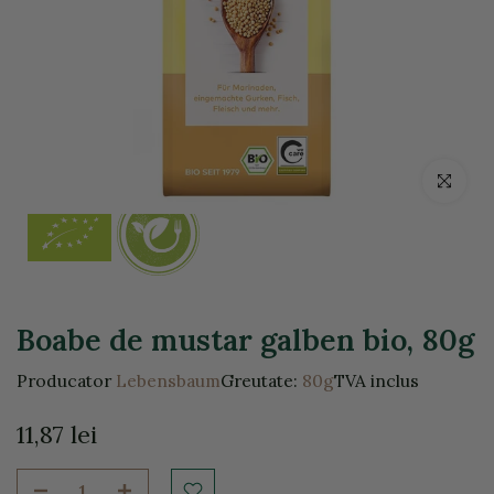
Click pentr
Boabe de mustar galben bio, 80g
Producator
Lebensbaum
Greutate:
80g
TVA inclus
11,87 lei