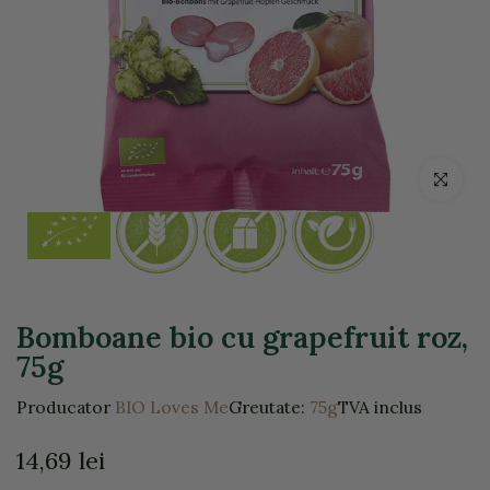
Click pentr
Bomboane bio cu grapefruit roz,
75g
Producator
BIO Loves Me
Greutate:
75g
TVA inclus
14,69 lei