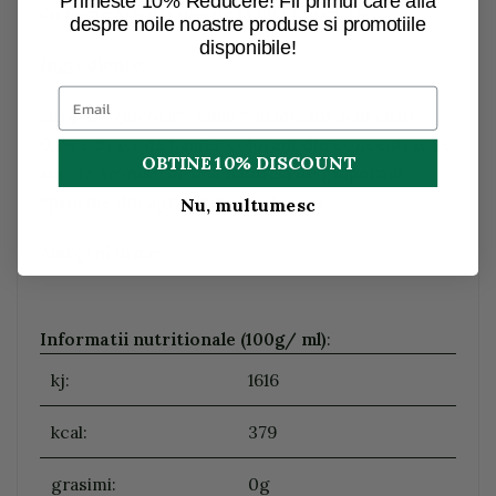
Primeste 10% Reducere! Fii primul care afla
cu miere si patlagina de la BIO Loves Me
despre noile noastre produse si promotiile
disponibile!
Ingrediente:
sirop de glucoza*, zahar*, acidifiant acid citric,
0,1% extract de hamei, colorant din concentrat de
OBTINE 10% DISCOUNT
suc de aronia*, aroma naturala de grapefruit.
*provine din agricultura ecologica.
Nu, multumesc
Alergeni
urme:
Informatii nutritionale (100g/ ml)
:
kj:
1616
kcal:
379
grasimi:
0g