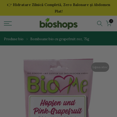
👉
Hidratare Zilnică Completă, Zero Balonare și Abdomen
Sari
Plat!
la
continut
0
Produse bio
Bomboane bio cu grapefruit roz, 75g
Lipsa stoc