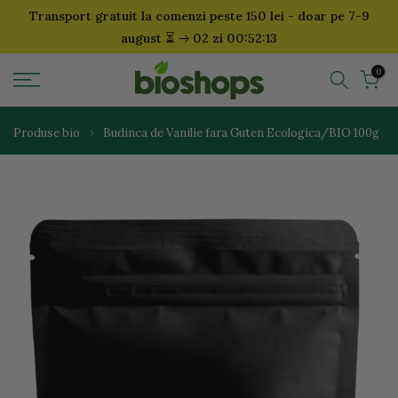
Transport gratuit la comenzi peste 150 lei - doar pe 7-9
Sari
⏳
august
02 zi 00:52:13
la
continut
0
Produse bio
Budinca de Vanilie fara Guten Ecologica/BIO 100g