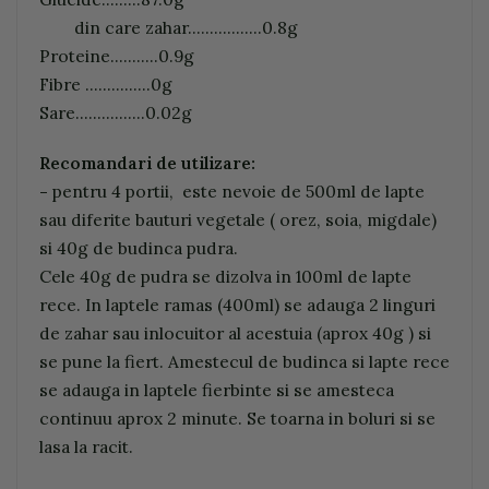
din care zahar.................0.8g
Proteine...........0.9g
Fibre ...............0g
Sare................0.02g
Recomandari de utilizare:
-
pentru 4 portii, este nevoie de 500ml de lapte
sau diferite bauturi vegetale ( orez, soia, migdale)
si 40g de budinca pudra.
Cele 40g de pudra se dizolva in 100ml de lapte
rece. In laptele ramas (400ml) se adauga 2 linguri
de zahar sau inlocuitor al acestuia (aprox 40g ) si
se pune la fiert. Amestecul de budinca si lapte rece
se adauga in laptele fierbinte si se amesteca
continuu aprox 2 minute. Se toarna in boluri si se
lasa la racit.