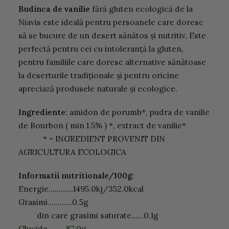
Budinca de vanilie
fără gluten ecologică de la
Niavis este ideală pentru persoanele care doresc
să se bucure de un desert sănătos și nutritiv. Este
perfectă pentru cei cu intoleranță la gluten,
pentru familiile care doresc alternative sănătoase
la deserturile tradiționale și pentru oricine
apreciază produsele naturale și ecologice.
Ingrediente
: amidon de porumb*, pudra de vanilie
de Bourbon ( min 1.5% ) *, extract de vanilie*
* = INGREDIENT PROVENIT DIN
AGRICULTURA ECOLOGICA
Informatii nutritionale/100g:
Energie............1495.0kj/352.0kcal
Grasimi............0.5g
din care grasimi saturate......0.1g
Glucide.........87.0g