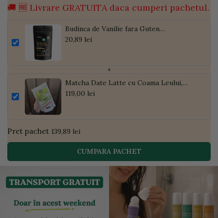
🚚 🆓 Livrare GRATUITA daca cumperi pachetul.
Budinca de Vanilie fara Guten
Ecologica/BIO 100g
20,89 lei
+
Matcha Date Latte cu Coama Leului,
Pudră de Curmale și Ghimbir, ECO, 300g
119,00 lei
| Golden Flavours
Pret pachet
139,89 lei
CUMPARA PACHET