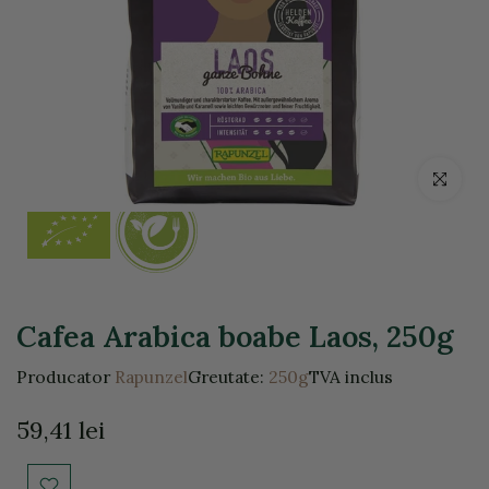
Click pentr
Cafea Arabica boabe Laos, 250g
Producator
Rapunzel
Greutate:
250g
TVA inclus
59,41 lei