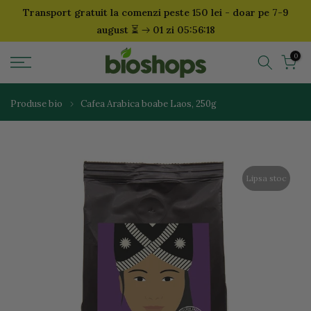
Transport gratuit la comenzi peste 150 lei - doar pe 7-9
Sari
⏳
august
01 zi 05:56:18
la
continut
0
Produse bio
Cafea Arabica boabe Laos, 250g
Lipsa stoc