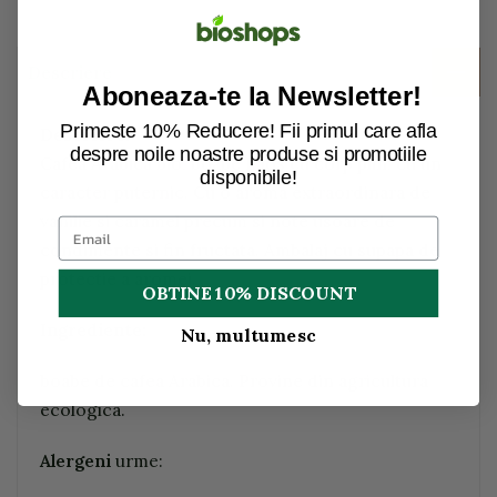
Descriere
Aboneaza-te la Newsletter!
Primeste 10% Reducere! Fii primul care afla
Descriere:
despre noile noastre produse si promotiile
Cafea Arabica bio, boabe Laos cu corp plin, cu un
disponibile!
caracter puternic. Cu o aroma extraordinara de
vanilie si caramel precum si note usoare de
condimente si fin fructata. Ambalaj cu supapa de
protectie a aromei.
OBTINE 10% DISCOUNT
Ingrediente:
Nu, multumesc
boabe de cafea Arabica. Provine din agricultura
ecologica.
Alergeni
urme: