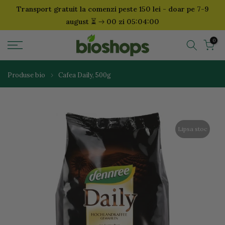
Transport gratuit la comenzi peste 150 lei - doar pe 7-9
Sari
⏳
august
00 zi 05:04:00
la
continut
0
Produse bio
Cafea Daily, 500g
Lipsa stoc