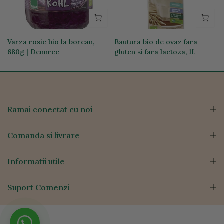
g
Varza rosie bio la borcan,
Bautura bio de ovaz fara
680g | Dennree
gluten si fara lactoza, 1L
17,59 lei
14,31 lei
Ramai conectat cu noi
Comanda si livrare
Informatii utile
Suport Comenzi