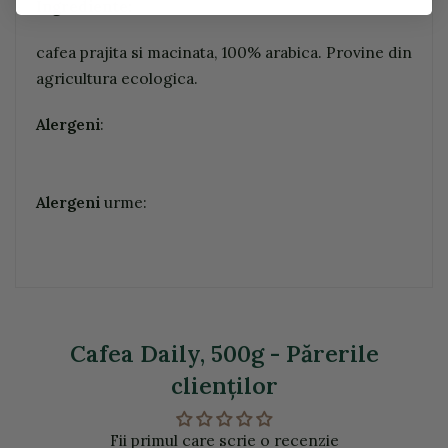
Ingrediente:
cafea prajita si macinata, 100% arabica. Provine din
agricultura ecologica.
Alergeni
:
Alergeni
urme:
Cafea Daily, 500g - Părerile
clienţilor
Fii primul care scrie o recenzie