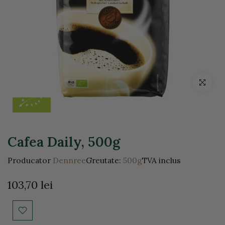
Click pentr
Cafea Daily, 500g
Producator
Dennree
Greutate:
500g
TVA inclus
103,70 lei