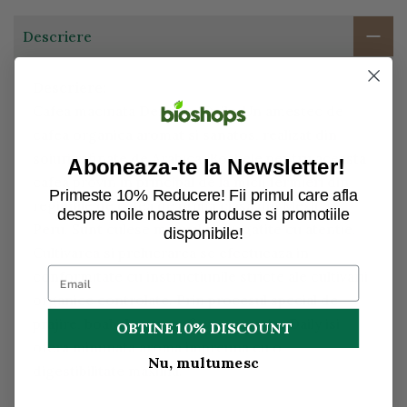
Descriere
Descriere:
Cafea macinata Dennree Daily. Un amestec de
cafea organica aromat si sanatos, realizat din
soiuri rafinate de Arabica. Boabele pentru aceasta
Aboneaza-te la Newsletter!
cafea provin in principal de la micii fermieri din
Primeste 10% Reducere! Fii primul care afla
regiunile de cafea de prima clasa din Mexic si
despre noile noastre produse si promotiile
Peru. Sunt culese manual si pregatite cu atentie.
disponibile!
Cultivarea si prelucrarea se efectueaza in
conformitate cu instructiunile stricte ale cultivarii
organice controlate. Prin procesul special de
prajire, boabele sunt rafinate usor, iar Daily isi
OBTINE 10% DISCOUNT
ofera minunata aroma impreuna cu o
Nu, multumesc
digestibilitate maxima.