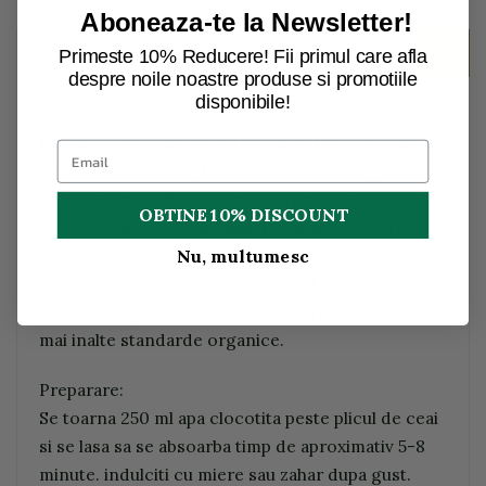
Aboneaza-te la Newsletter!
Descriere
Primeste 10% Reducere! Fii primul care afla
despre noile noastre produse si promotiile
disponibile!
Descriere:
Higher Living Lemon & Ginger, 15 pungi de ceai
bio. Ceaiul minunat de echilibrat iti aduce gustul
tipic al ghimbirului asociat cu aroma vie a lamaii,
OBTINE 10% DISCOUNT
coaja de lamaie si a mirului de lamaie. Aceasta
compozitie este completata de radacina de lemn
Nu, multumesc
dulce si flori de hibiscus. Infuziile Living Superior
folosesc ingrediente de calitate crescute la cele
mai inalte standarde organice.
Preparare:
Se toarna 250 ml apa clocotita peste plicul de ceai
si se lasa sa se absoarba timp de aproximativ 5-8
minute. indulciti cu miere sau zahar dupa gust.