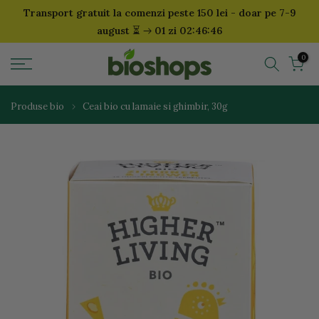
Transport gratuit la comenzi peste 150 lei - doar pe 7-9
Sari
⏳
august
01 zi 02:46:46
la
continut
0
Produse bio
Ceai bio cu lamaie si ghimbir, 30g