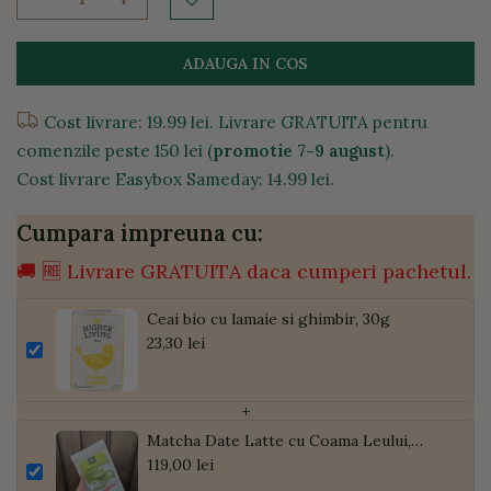
ADAUGA IN COS
Cost livrare: 19.99 lei. Livrare GRATUITA pentru
comenzile peste 150 lei (
promotie 7-9 august
).
Cost livrare Easybox Sameday: 14.99 lei.
Cumpara impreuna cu:
🚚 🆓 Livrare GRATUITA daca cumperi pachetul.
Ceai bio cu lamaie si ghimbir, 30g
23,30 lei
+
Matcha Date Latte cu Coama Leului,
Pudră de Curmale și Ghimbir, ECO, 300g
119,00 lei
| Golden Flavours