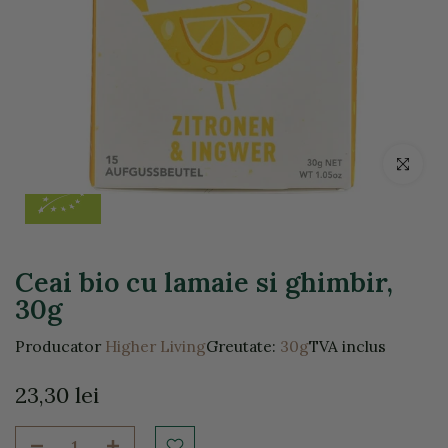
Click pentr
Ceai bio cu lamaie si ghimbir,
30g
Producator
Higher Living
Greutate:
30g
TVA inclus
23,30 lei