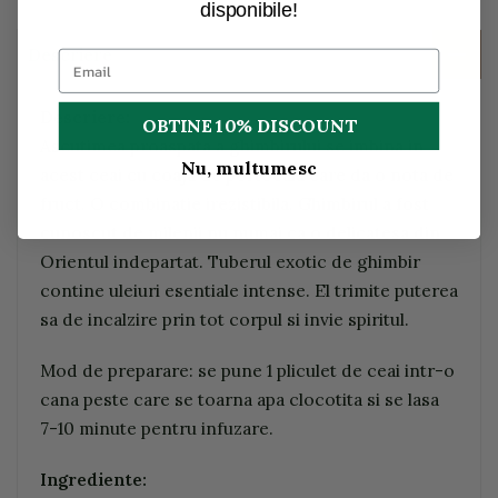
disponibile!
Descriere
Descriere:
OBTINE 10% DISCOUNT
Ascutimea proaspata a ghimbirului se imbina in
Nu, multumesc
acest ceai cu coaja de portocala care da o nota de
fruct. O combinatie irezistibila. Ghimbirul a fost
cunoscut de milenii nu numai ca o delicatesa din
Orientul indepartat. Tuberul exotic de ghimbir
contine uleiuri esentiale intense. El trimite puterea
sa de incalzire prin tot corpul si invie spiritul.
Mod de preparare: se pune 1 pliculet de ceai intr-o
cana peste care se toarna apa clocotita si se lasa
7-10 minute pentru infuzare.
Ingrediente: