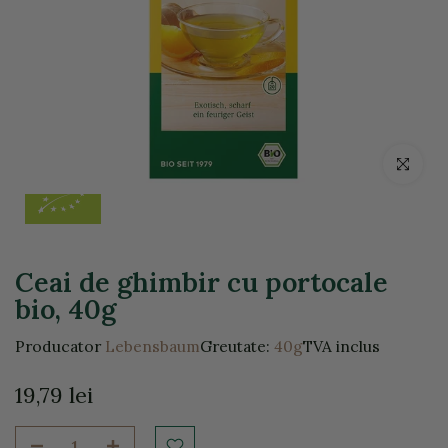
Click pentr
Ceai de ghimbir cu portocale
bio, 40g
Producator
Lebensbaum
Greutate:
40g
TVA inclus
19,79 lei