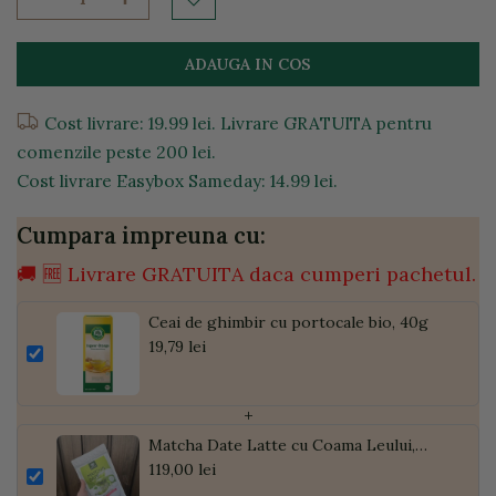
ADAUGA IN COS
Cost livrare: 19.99 lei. Livrare GRATUITA pentru
comenzile peste 200 lei.
Cost livrare Easybox Sameday: 14.99 lei.
Cumpara impreuna cu:
🚚 🆓 Livrare GRATUITA daca cumperi pachetul.
Ceai de ghimbir cu portocale bio, 40g
19,79 lei
+
Matcha Date Latte cu Coama Leului,
Pudră de Curmale și Ghimbir, ECO, 300g
119,00 lei
| Golden Flavours