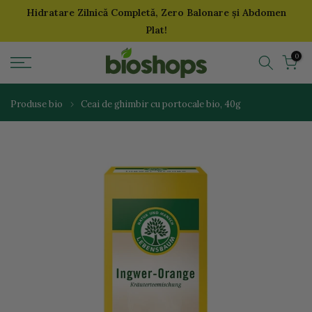
Hidratare Zilnică Completă, Zero Balonare și Abdomen
Sari
Plat!
la
continut
0
Produse bio
Ceai de ghimbir cu portocale bio, 40g