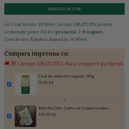
ADAUGA IN COS
Cost livrare: 19.99 lei. Livrare GRATUITA pentru
comenzile peste 150 lei (
promotie 7-9 august
).
Cost livrare Easybox Sameday: 14.99 lei.
Cumpara impreuna cu:
🚚 🆓 Livrare GRATUITA daca cumperi pachetul.
Ceai de musetel organic, 80g
31,28 lei
+
Matcha Date Latte cu Coama Leului,
Pudră de Curmale și Ghimbir, ECO, 300g
119,00 lei
| Golden Flavours