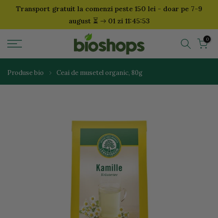
Transport gratuit la comenzi peste 150 lei - doar pe 7-9
Sari
⏳
august
01 zi 11:45:53
la
continut
0
Produse bio
Ceai de musetel organic, 80g