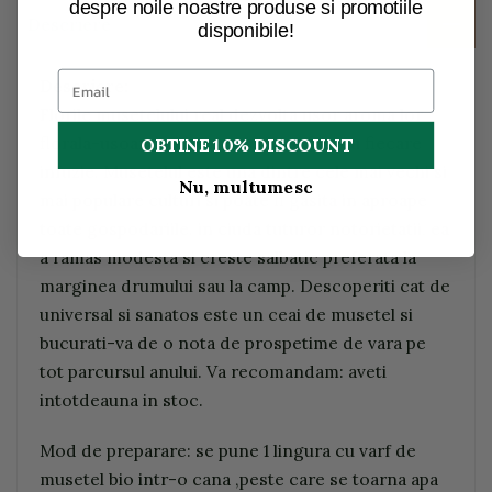
despre noile noastre produse si promotiile
Descriere
disponibile!
Descriere:
Florile musetelului real dezvolta usor aroma lor
florala-usoara si puterea sa benefica cu fiecare
OBTINE 10% DISCOUNT
infuzie. Musetelul este una dintre cele mai vechi si
Nu, multumesc
mai populare culturi si poate fi gasita in aproape
toate gospodariile. in ciuda tuturor notorietatii, ea
a ramas modesta si creste salbatic preferata la
marginea drumului sau la camp. Descoperiti cat de
universal si sanatos este un ceai de musetel si
bucurati-va de o nota de prospetime de vara pe
tot parcursul anului. Va recomandam: aveti
intotdeauna in stoc.
Mod de preparare: se pune 1 lingura cu varf de
musetel bio intr-o cana ,peste care se toarna apa