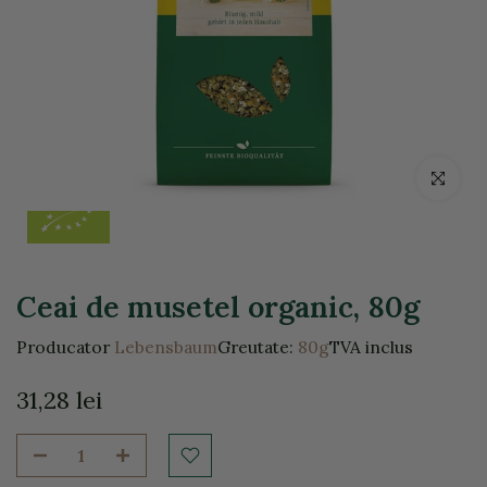
Click pentr
Ceai de musetel organic, 80g
Producator
Lebensbaum
Greutate:
80g
TVA inclus
31,28 lei