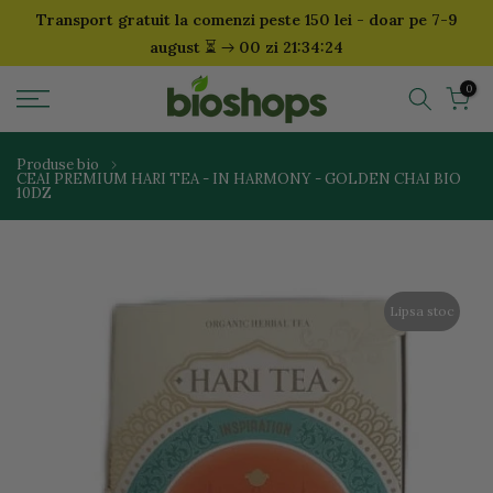
Transport gratuit la comenzi peste 150 lei - doar pe 7-9
Sari
⏳
august
00 zi 21:34:24
la
continut
0
Produse bio
CEAI PREMIUM HARI TEA - IN HARMONY - GOLDEN CHAI BIO
10DZ
Lipsa stoc