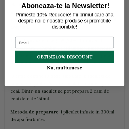
clasic în epoca moderna. Acesta este un ceai
Aboneaza-te la Newsletter!
minunat de baut atunci când cineva doreste sa isi
Primeste 10% Reducere! Fii primul care afla
restaureze, sa sustina sau sa isi mentina echilibrul
despre noile noastre produse si promotiile
disponibile!
corpului.
Ingrediente:
ceai negru* (30%), honeybush*,
scortisoara*, ghimbir*, cardamom*, piper negru*,
coaja de portocala*, cuisoare*, turmeric*, petale
OBTINE 10% DISCOUNT
de trandafir*. * =din agricultura ecologica
Nu, multumesc
O cutie contine 10 doze ambalate in saculeti de
bumbac organic. Fiecare saculet contine 2g de
ceai. Dintr-un saculet se pot prepara 2 cani de
ceai de cate 150ml.
Metoda de preparare:
1 pliculet infuzie in 300ml
de apa fierbinte.