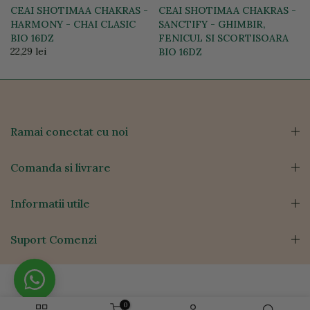
CEAI SHOTIMAA CHAKRAS -
CEAI SHOTIMAA CHAKRAS -
E
HARMONY - CHAI CLASIC
SANCTIFY - GHIMBIR,
BIO 16DZ
FENICUL SI SCORTISOARA
22,29 lei
BIO 16DZ
22,29 lei
Ramai conectat cu noi
Comanda si livrare
Informatii utile
Suport Comenzi
0