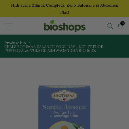
Hidratare Zilnică Completă, Zero Balonare și Abdomen
Sari
Plat!
la
continut
0
Produse bio
CEAI SHOTIMAA BALANCE YOUR DAY - LET IT FLOE -
PORTOCALA, TULSI SI ASHWAGANDHA BIO 16DZ