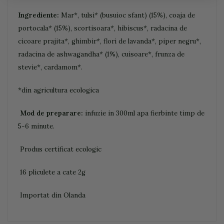
Ingrediente:
Mar*, tulsi* (busuioc sfant) (15%), coaja de
portocala* (15%), scortisoara*, hibiscus*, radacina de
cicoare prajita*, ghimbir*, flori de lavanda*, piper negru*,
radacina de ashwagandha* (1%), cuisoare*, frunza de
stevie*, cardamom*.
*din agricultura ecologica
Mod de preparare:
infuzie in 300ml apa fierbinte timp de
5-6 minute.
Produs certificat ecologic
16 pliculete a cate 2g
Importat din Olanda