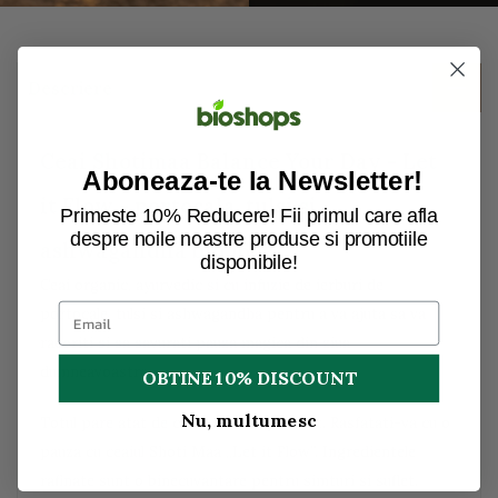
Descriere
Ceai Shotimaa Balance Your Day - Let
Aboneaza-te la Newsletter!
it Flow - portocala, tulsi si
Primeste 10% Reducere! Fii primul care afla
despre noile noastre produse si promotiile
ashwagandha bio 16dz
disponibile!
Ceai organic, ayurvedic si cu infuzie de ierburi de
portocale, tulsi si ashwagandha pentru a va ajuta sa va
racoriti si sa savurati pauza magica din ziua
dumneavoastra.
OBTINE 10% DISCOUNT
Nu, multumesc
Totul pare atat de calm, atat de prezent. Rasfatati-va cu o
pauza cu ceaiul Shoti Maa „Let it Flow”. Ingredientele
rafinate sunt o binecuvantare pentru simturi si suflet.