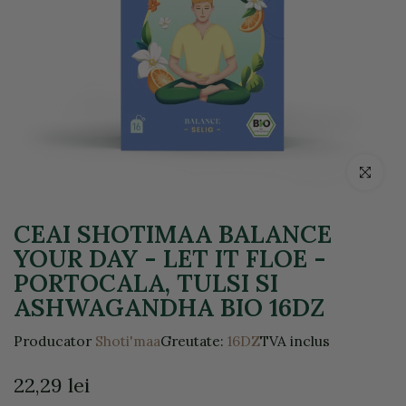
Click pentr
CEAI SHOTIMAA BALANCE
YOUR DAY - LET IT FLOE -
PORTOCALA, TULSI SI
ASHWAGANDHA BIO 16DZ
Producator
Shoti'maa
Greutate:
16DZ
TVA inclus
22,29 lei