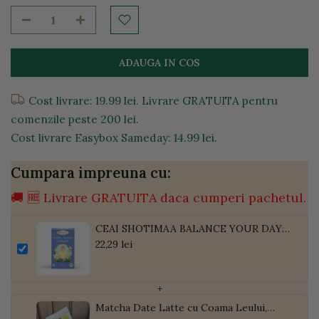
ADAUGA IN COS
Cost livrare: 19.99 lei. Livrare GRATUITA pentru
comenzile peste 200 lei.
Cost livrare Easybox Sameday: 14.99 lei.
Cumpara impreuna cu:
🚚 🆓 Livrare GRATUITA daca cumperi pachetul.
CEAI SHOTIMAA BALANCE YOUR DAY -
LET IT FLOE - PORTOCALA, TULSI SI
22,29 lei
ASHWAGANDHA BIO 16DZ
+
Matcha Date Latte cu Coama Leului,