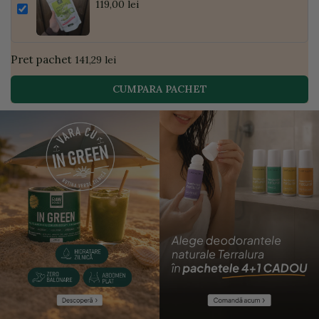
Pudră de Curmale și Ghimbir, ECO, 300g
119,00 lei
| Golden Flavours
Pret pachet
141,29 lei
CUMPARA PACHET