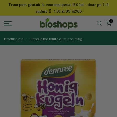
Transport gratuit la comenzi peste 150 lei - doar pe 7-9
Sari
⏳
august
01 zi 09:42:05
la
continut
0
Produse bio
Cereale bio bilute cu miere, 250g