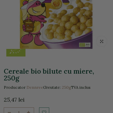
Click pentr
Cereale bio bilute cu miere,
250g
Producator
Dennree
Greutate:
250g
TVA inclus
25,47 lei