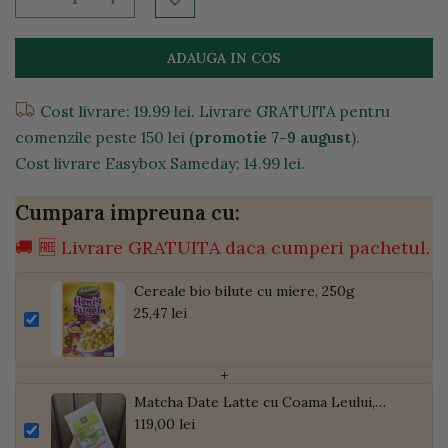
ADAUGA IN COS
Cost livrare: 19.99 lei. Livrare GRATUITA pentru
comenzile peste 150 lei (
promotie 7-9 august
).
Cost livrare Easybox Sameday: 14.99 lei.
Cumpara impreuna cu:
🚚 🆓 Livrare GRATUITA daca cumperi pachetul.
Cereale bio bilute cu miere, 250g
25,47 lei
+
Matcha Date Latte cu Coama Leului,
Pudră de Curmale și Ghimbir, ECO, 300g
119,00 lei
| Golden Flavours