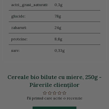
acizi_grasi_saturati:
0,3g
glucide:
78g
zaharuri:
24g
proteine:
8,8g
sare:
0,33g
Cereale bio bilute cu miere, 250g -
Părerile clienţilor
Fii primul care scrie o recenzie