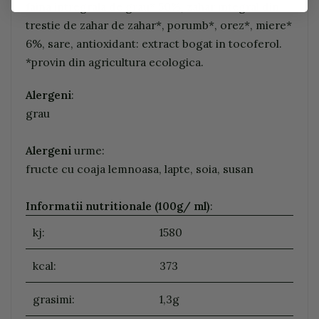
faina intregrala de grau* 50%, zahar integral din
trestie de zahar de zahar*, porumb*, orez*, miere*
6%, sare, antioxidant: extract bogat in tocoferol.
*provin din agricultura ecologica.
Alergeni
:
grau
Alergeni
urme:
fructe cu coaja lemnoasa, lapte, soia, susan
Informatii nutritionale (100g/ ml)
:
kj:
1580
kcal:
373
grasimi:
1,3g