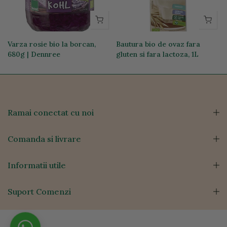
g
Varza rosie bio la borcan,
Bautura bio de ovaz fara
680g | Dennree
gluten si fara lactoza, 1L
17,59 lei
14,31 lei
Ramai conectat cu noi
Comanda si livrare
Informatii utile
Suport Comenzi