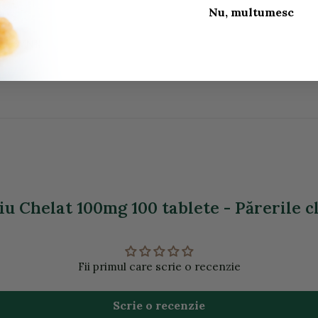
Nu, multumesc
 107%VNR
u Chelat 100mg 100 tablete - Părerile cl
Fii primul care scrie o recenzie
Scrie o recenzie