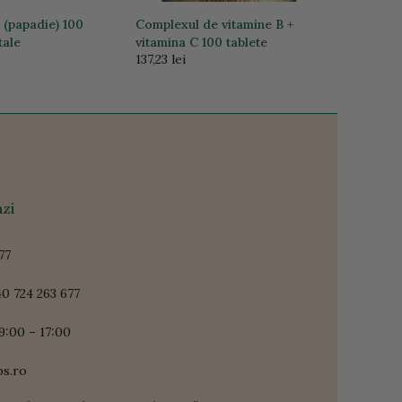
papadie) 100
Complexul de vitamine B +
tale
vitamina C 100 tablete
137,23 lei
zi
77
0 724 263 677
9:00 – 17:00
ps.ro