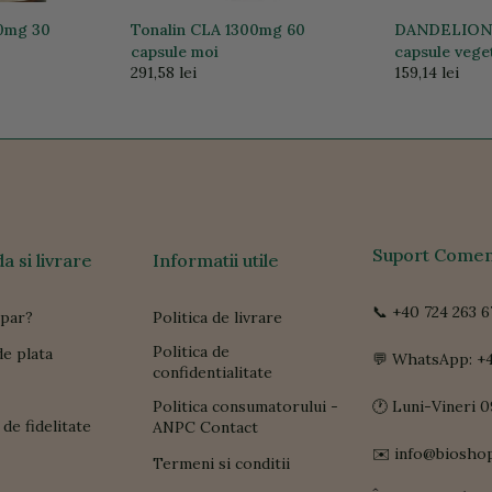
mg 30
Tonalin CLA 1300mg 60
DANDELION (
capsule moi
capsule vege
291,58 lei
159,14 lei
Suport Comen
 si livrare
Informatii utile
📞 +40 724 263 6
par?
Politica de livrare
Politica de
e plata
💬 WhatsApp: +4
confidentialitate
Politica consumatorului -
🕐 Luni-Vineri 0
de fidelitate
ANPC Contact
✉️ info@biosho
Termeni si conditii