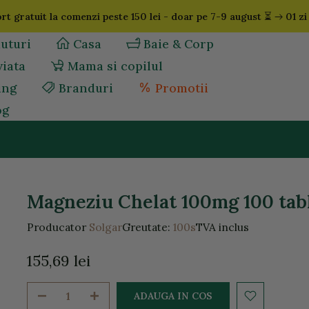
⏳
rt gratuit la comenzi peste 150 lei - doar pe 7-9 august
01 zi
uturi
Casa
Baie & Corp
viata
Mama si copilul
ing
Branduri
Promotii
og
Magneziu Chelat 100mg 100 tab
Producator
Solgar
Greutate:
100s
TVA inclus
155,69 lei
ADAUGA IN COS