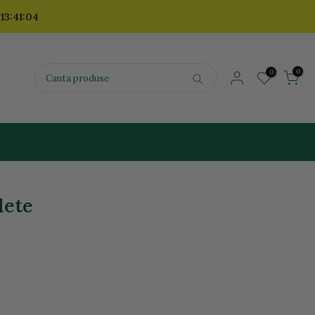
 13:41:03
0
0
lete