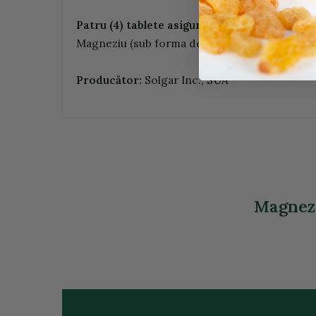
Patru (4) tablete asigura:
Magneziu (sub forma de bisglicinat) 400mg,
Producător:
Solgar Inc., SUA
Magnezi