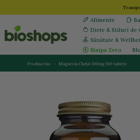
Sari
Transpo
la
Alimente
Ba
continut
Diete & Stiluri de 
Sănătate & Wellbe
Risipa Zero
Bl
Produse bio
Magneziu Chelat 100mg 100 tablete