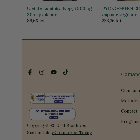
ract 60
Ulei de Luminița Nopții 500mg
PYCNOGENOL 30
30 capsule moi
capsule vegetale
89,66 lei
236,36 lei
Comanda
Cum cum
Metode d
Contact
Program 
Copyright © 2024 Bioshops
Sustinut de
eCommerce-Today
.