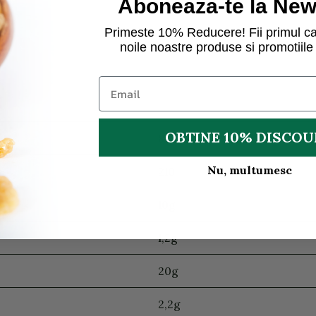
Aboneaza-te la News
Primeste 10% Reducere! Fii primul ca
noile noastre produse si promotiile 
OBTINE 10% DISCO
878
Nu, multumesc
210
10g
1,2g
20g
2,2g