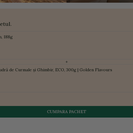
etul.
n, 188g
+
udră de Curmale și Ghimbir, ECO, 300g | Golden Flavours
CUMPARA PACHET