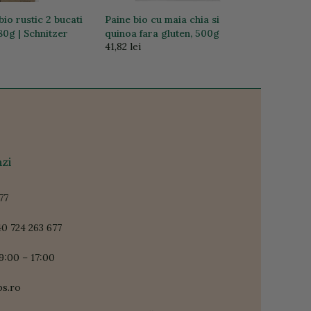
bio rustic 2 bucati
Paine bio cu maia chia si
180g | Schnitzer
quinoa fara gluten, 500g
41,82 lei
zi
77
0 724 263 677
9:00 – 17:00
ps.ro