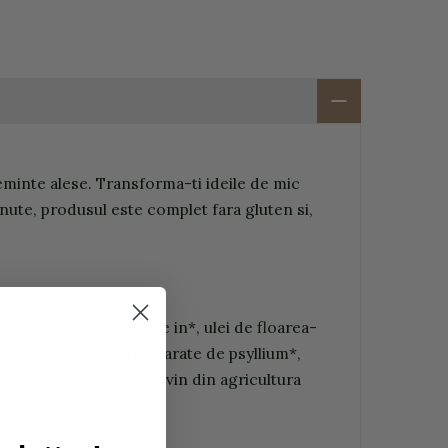
eminte alese. Transforma-ti ideile de mic
minute, produsul este complet fara gluten si,
ulgi de mei*, faina de in*, ulei de floarea-
mb*, fibra de mere*, tarate de psyllium*,
an, condimente*. *provin din agricultura