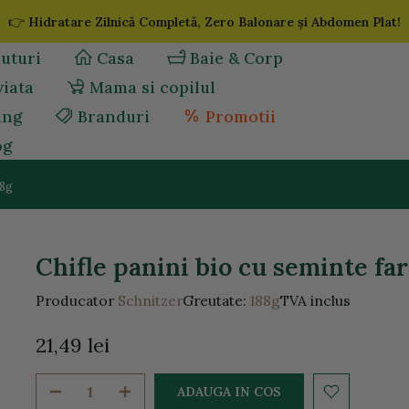
👉
Hidratare Zilnică Completă, Zero Balonare și Abdomen Plat!
uturi
Casa
Baie & Corp
viata
Mama si copilul
ing
Branduri
Promotii
og
88g
Chifle panini bio cu seminte far
Producator
Schnitzer
Greutate:
188g
TVA inclus
21,49 lei
ADAUGA IN COS