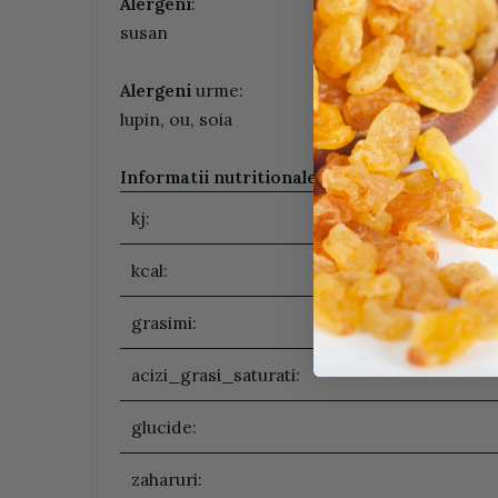
Alergeni
:
susan
Alergeni
urme:
lupin, ou, soia
Informatii nutritionale (100g/ ml)
:
kj:
kcal:
grasimi:
acizi_grasi_saturati:
glucide:
zaharuri: