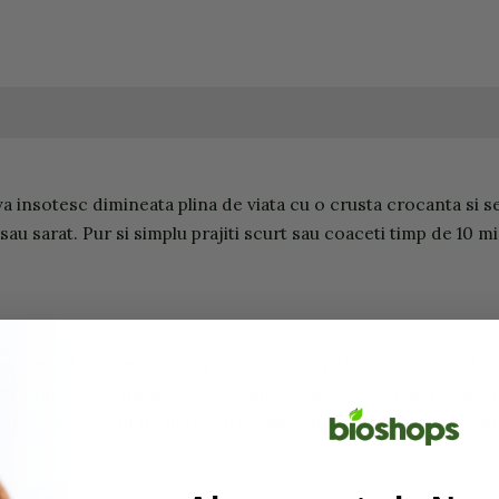
 insotesc dimineata plina de viata cu o crusta crocanta si s
 sau sarat. Pur si simplu prajiti scurt sau coaceti timp de 10 
orez* faina de orez*, apa, 6% samburi de floarea-soarelui*, f
 2% seminte de susan*, 2% seminte de mac*, 2% faina de poru
, drojdie*, agent de ingrosare: guma de guar*, guma de xant