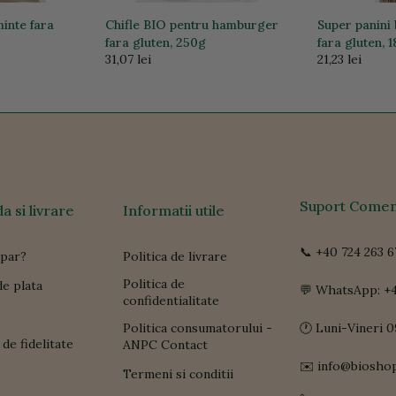
minte fara
Chifle BIO pentru hamburger
Super panini 
fara gluten, 250g
fara gluten, 
31,07 lei
21,23 lei
Suport Comen
 si livrare
Informatii utile
📞 +40 724 263 6
par?
Politica de livrare
Politica de
e plata
💬 WhatsApp: +4
confidentialitate
Politica consumatorului -
🕐 Luni-Vineri 0
de fidelitate
ANPC Contact
✉️ info@biosho
Termeni si conditii