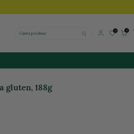
0
0
a gluten, 188g