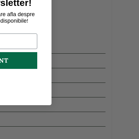
letter!
re afla despre
disponibile!
UNT