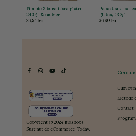
Pita bio 2 bucati fara gluten,
Paine toast cu se
 250g
240g | Schnitzer
gluten, 430g
26,54 lei
36,90 lei
Comanda
Cum cum
Metode d
Contact
Program 
Copyright © 2024 Bioshops
Sustinut de
eCommerce-Today
.