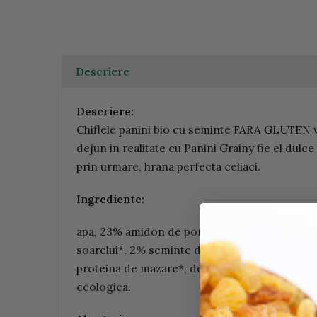
Descriere
Descriere:
Chiflele panini bio cu seminte FARA GLUTEN va
dejun in realitate cu Panini Grainy fie el dulce
prin urmare, hrana perfecta celiaci.
Ingrediente:
apa, 23% amidon de porumb*, maia naturala din 
soarelui*, 2% seminte de in*, faina de orez*,
proteina de mazare*, dextroza*, sare de mare
ecologica.