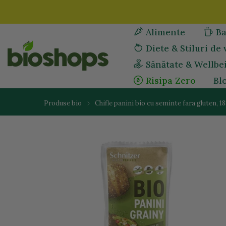
Sari
la
Alimente
Ba
continut
Diete & Stiluri de 
Sănătate & Wellbe
Risipa Zero
Bl
Produse bio
Chifle panini bio cu seminte fara gluten, 1