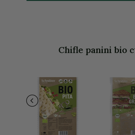
Chifle panini bio c
a stoc