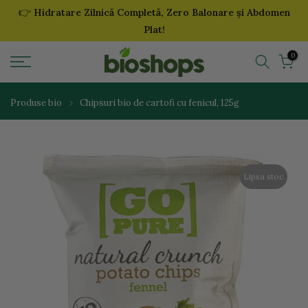
👉
Hidratare Zilnică Completă, Zero Balonare și Abdomen
Sari
Plat!
la
continut
0
Produse bio
Chipsuri bio de cartofi cu fenicul, 125g
Lipsa stoc