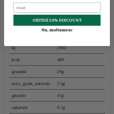
Alergeni
urme:
OBTINE 10% DISCOUNT
Nu, multumesc
Informatii nutritionale (100g/ ml)
:
kj:
2002
kcal:
480
grasimi:
29g
acizi_grasi_saturati:
2,5g
glucide:
47g
zaharuri:
0,7g