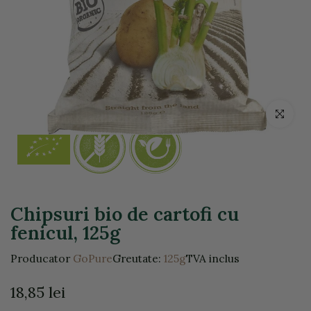
Click pentr
Chipsuri bio de cartofi cu
fenicul, 125g
Producator
GoPure
Greutate:
125g
TVA inclus
18,85 lei