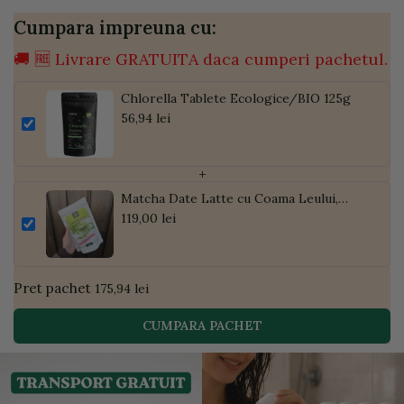
Cumpara impreuna cu:
🚚 🆓 Livrare GRATUITA daca cumperi pachetul.
Chlorella Tablete Ecologice/BIO 125g
56,94 lei
+
Matcha Date Latte cu Coama Leului,
Pudră de Curmale și Ghimbir, ECO, 300g
119,00 lei
| Golden Flavours
Pret pachet
175,94 lei
CUMPARA PACHET