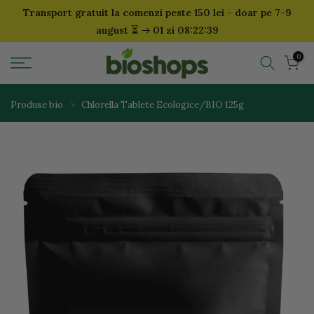
Transport gratuit la comenzi peste 150 lei - doar pe 7-9
Sari
⏳
august
01 zi 08:22:38
la
continut
0
Produse bio
Chlorella Tablete Ecologice/BIO 125g