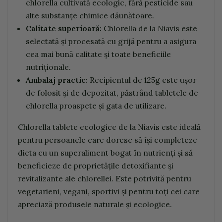
chlorella cultivată ecologic, fără pesticide sau
alte substanțe chimice dăunătoare.
Calitate superioară:
Chlorella de la Niavis este
selectată și procesată cu grijă pentru a asigura
cea mai bună calitate și toate beneficiile
nutriționale.
Ambalaj practic:
Recipientul de 125g este ușor
de folosit și de depozitat, păstrând tabletele de
chlorella proaspete și gata de utilizare.
Chlorella tablete ecologice de la Niavis este ideală
pentru persoanele care doresc să își completeze
dieta cu un superaliment bogat în nutrienți și să
beneficieze de proprietățile detoxifiante și
revitalizante ale chlorellei. Este potrivită pentru
vegetarieni, vegani, sportivi și pentru toți cei care
apreciază produsele naturale și ecologice.