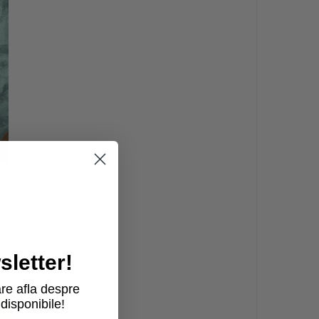
letter!
re afla despre
disponibile!