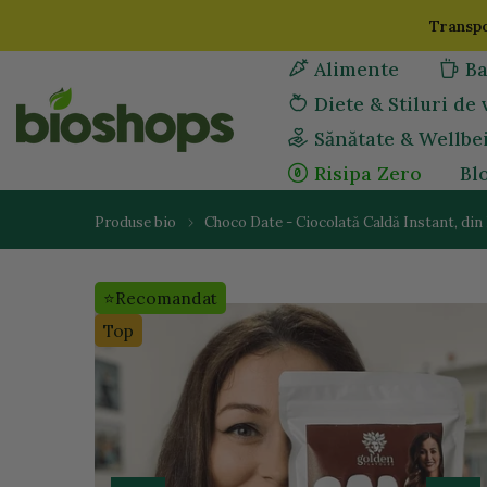
Sari
Transpo
la
Alimente
Ba
continut
Diete & Stiluri de 
Sănătate & Wellbe
Risipa Zero
Bl
Produse bio
Choco Date - Ciocolată Caldă Instant, din
⭐Recomandat
Top