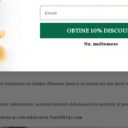
OBTINE 10% DISCO
Nu, multumesc
ant împreună cu Golden Flavours pentru că mereu mi-am dorit o
tent selecționate, această băutură delicioasă este perfectă și pen
 fitness și cofondatoarea NutriFitUp.com