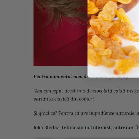
Pentru momentul meu de relaxare și răsfăț!
”Am conceput acest mix de ciocolată caldă inst
varianta clasică din comerț.
Și ghici ce? Pentru că are ingrediente naturale, a
Iulia Bledea, tehnician nutriționist, antrenor