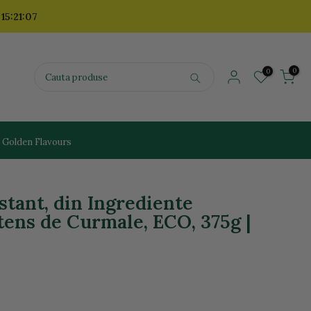
 15:21:05
0
0
| Golden Flavours
stant, din Ingrediente
tens de Curmale, ECO, 375g |