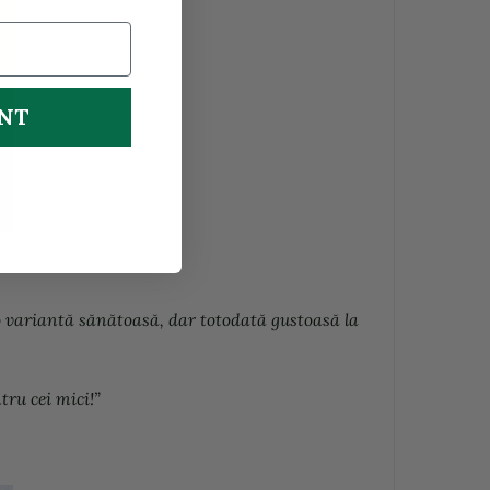
UNT
 variantă sănătoasă, dar totodată gustoasă la
tru cei mici!”