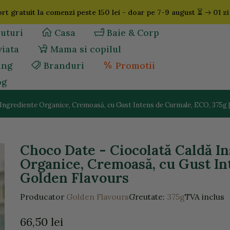
⏳
rt gratuit la comenzi peste 150 lei - doar pe 7-9 august
01 zi
uturi
Casa
Baie & Corp
viata
Mama si copilul
ing
Branduri
Promotii
og
 Ingrediente Organice, Cremoasă, cu Gust Intens de Curmale, ECO, 375g 
Choco Date - Ciocolată Caldă In
Organice, Cremoasă, cu Gust In
Golden Flavours
Producator
Golden Flavours
Greutate:
375g
TVA inclus
66,50 lei