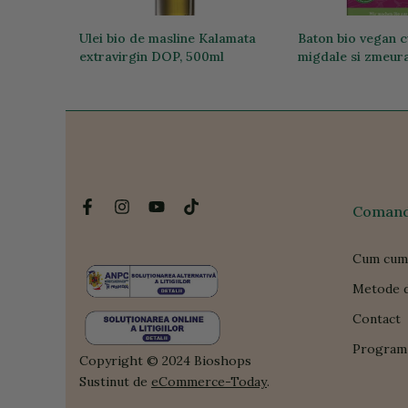
e HIH
Ulei bio de masline Kalamata
Baton bio vegan 
extravirgin DOP, 500ml
migdale si zmeura
111,44 lei
26,35 lei
Comanda
Cum cum
Metode d
Contact
Program 
Copyright © 2024 Bioshops
Sustinut de
eCommerce-Today
.