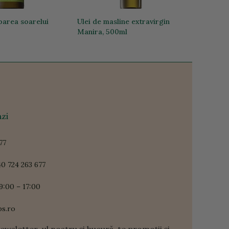
loarea soarelui
Ulei de masline extravirgin
Manira, 500ml
96,00 lei
zi
77
0 724 263 677
9:00 – 17:00
ps.ro