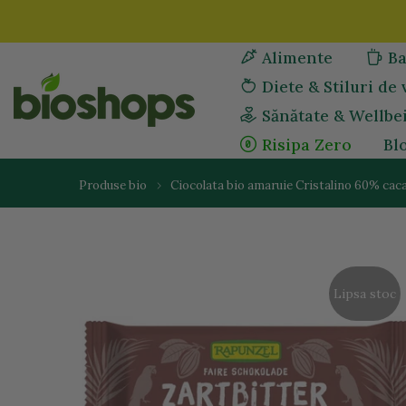
Sari
la
Alimente
Ba
continut
Diete & Stiluri de 
Sănătate & Wellbe
Risipa Zero
Bl
Produse bio
Ciocolata bio amaruie Cristalino 60% caca
Lipsa stoc