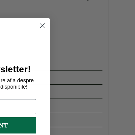
letter!
re afla despre
disponibile!
UNT