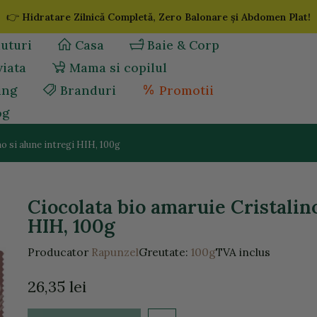
👉
Hidratare Zilnică Completă, Zero Balonare și Abdomen Plat!
uturi
Casa
Baie & Corp
viata
Mama si copilul
ing
Branduri
Promotii
og
o si alune intregi HIH, 100g
Ciocolata bio amaruie Cristalin
HIH, 100g
Producator
Rapunzel
Greutate:
100g
TVA inclus
26,35 lei