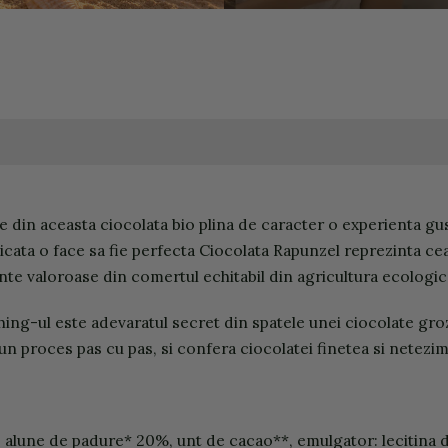
din aceasta ciocolata bio plina de caracter o experienta gust
cata o face sa fie perfecta Ciocolata Rapunzel reprezinta cea 
nte valoroase din comertul echitabil din agricultura ecologic
ching-ul este adevaratul secret din spatele unei ciocolate gr
n proces pas cu pas, si confera ciocolatei finetea si netezim
, alune de padure* 20%, unt de cacao**, emulgator: lecitina d