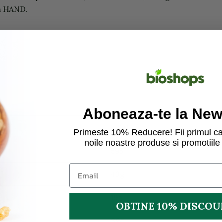
in HAND.
Aboneaza-te la News
2470
Primeste 10% Reducere! Fii primul ca
noile noastre produse si promotiile 
595
43g
19g
OBTINE 10% DISCO
39g