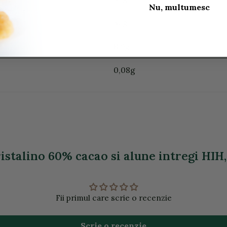
Nu, multumesc
32g
8,9g
0,08g
stalino 60% cacao si alune intregi HIH, 
Fii primul care scrie o recenzie
Scrie o recenzie