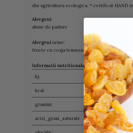
din agricultura ecologica. * certificat HAND 
Alergeni
:
alune de padure
Alergeni
urme:
fructe cu coaja lemnoasa, lapte
Informatii nutritionale (100g/ ml)
:
kj:
kcal:
grasimi:
acizi_grasi_saturati:
glucide: