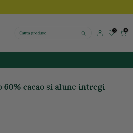
0
0
o 60% cacao si alune intregi