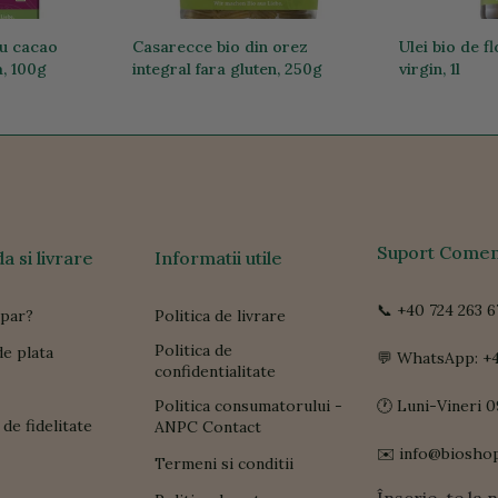
cu cacao
Casarecce bio din orez
Ulei bio de f
, 100g
integral fara gluten, 250g
virgin, 1l
19,74 lei
68,48 lei
Suport Comen
 si livrare
Informatii utile
📞 +40 724 263 6
par?
Politica de livrare
Politica de
e plata
💬 WhatsApp: +4
confidentialitate
Politica consumatorului -
🕐 Luni-Vineri 0
de fidelitate
ANPC Contact
✉️ info@biosho
Termeni si conditii